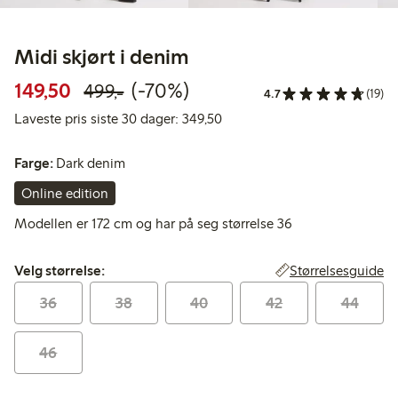
Midi skjørt i denim
Rabattert pris: 149,50 kr
Vanlig pris: 499,00 kr
70% rabatt
149,50
(-70%)
499,-
4.7
(19)
Laveste pris siste 30 dager: 3
Laveste pris siste 30 dager: 349,50
Farge:
Dark denim
Online edition
Modellen er 172 cm og har på seg størrelse 36
Velg størrelse:
Størrelsesguide
Velg størrelse:
36
38
40
42
44
46