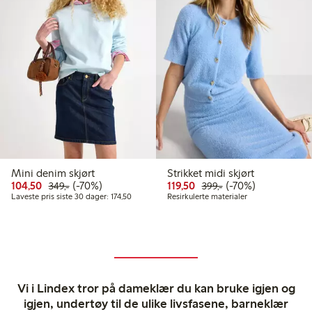
Mini denim skjørt
Strikket midi skjørt
Rabattert pris: 104,50 kr
Vanlig pris: 349,00 kr
70% rabatt
Rabattert pris: 119,50 kr
Vanlig pris: 399,00 
70% rabatt
104,50
(-70%)
119,50
(-70%)
349,-
399,-
Laveste pris siste 30 dager: 174,50 kr
Laveste pris siste 30 dager: 174,50
Resirkulerte materialer
Vi i Lindex tror på dameklær du kan bruke igjen og
igjen, undertøy til de ulike livsfasene, barneklær