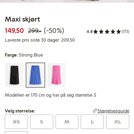
Maxi skjørt
Rabattert pris: 149,50 kr
Vanlig pris: 299,00 kr
50% rabatt
149,50
(-50%)
299,-
4.8
(173)
Laveste pris siste 30 dager: 2
Laveste pris siste 30 dager: 209,50
Farge:
Strong Blue
Modellen er 170 cm og har på seg størrelse S
Velg størrelse:
Størrelsesguide
Velg størrelse:
XS
S
M
L
XL