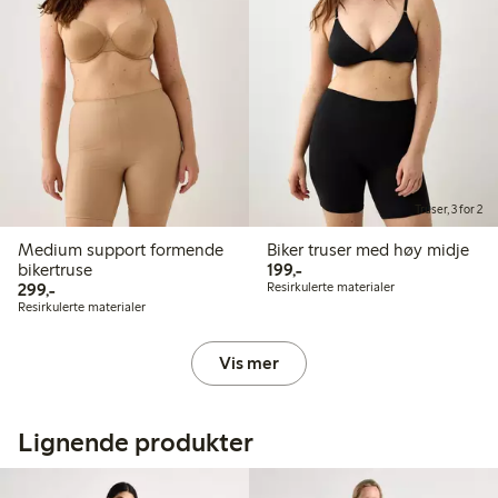
Truser, 3 for 2
Medium support formende
Biker truser med høy midje
199,00 kr
bikertruse
199,-
299,00 kr
299,-
Resirkulerte materialer
Resirkulerte materialer
Vis mer
Lignende produkter