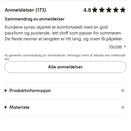
4.8
Anmeldelser (173)
Sammendrag av anmeldelser
Kundene synes skjørtet er komfortabelt med en god
passform og pustende, lett stoff som passer for sommeren.
De fleste nevner at lengden er litt lang, og noen få påpeker
at den elastiske midjen kunne vært fastere, men skjørtets stil
Vis mer
og kvalitet møter stort sett forventningene.
AI-generert sammendrag av anmeldelser. Vennligst merk at teksten kan inneholde
feil.
Alle anmeldelser
Produktinformasjon
Materiale