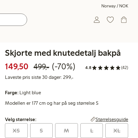
Norway / NOK
Skjorte med knutedetalj bakpå
Rabattert pris: 149,50 kr
Vanlig pris: 499,00 kr
70% rabatt
149,50
(-70%)
499,-
4.8
(42)
Laveste pris siste 30 dager: 299
Laveste pris siste 30 dager: 299,-
Farge:
Light blue
Modellen er 177 cm og har på seg størrelse S
Velg størrelse:
Størrelsesguide
Velg størrelse:
XS
S
M
L
XL