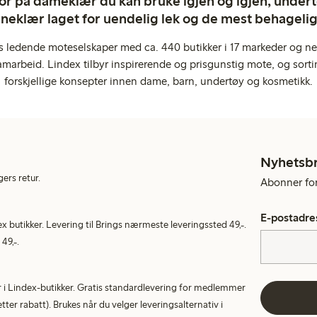
ror på dameklær du kan bruke igjen og igjen, undertø
rneklær laget for uendelig lek og de mest behagel
s ledende moteselskaper med ca. 440 butikker i 17 markeder og ne
marbeid. Lindex tilbyr inspirerende og prisgunstig mote, og sortim
forskjellige konsepter innen dame, barn, undertøy og kosmetikk.
Nyhetsb
gers retur.
Abonner for 
E-postadre
ex butikker. Levering til Brings nærmeste leveringssted 49,-.
49,-.
tur i Lindex-butikker. Gratis standardlevering for medlemmer
etter rabatt). Brukes når du velger leveringsalternativ i