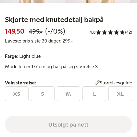
Skjorte med knutedetalj bakpå
Rabattert pris: 149,50 kr
Vanlig pris: 499,00 kr
70% rabatt
149,50
(-70%)
499,-
4.8
(42)
Laveste pris siste 30 dager: 299
Laveste pris siste 30 dager: 299,-
Farge:
Light blue
Modellen er 177 cm og har på seg størrelse S
Velg størrelse:
Størrelsesguide
Velg størrelse:
XS
S
M
L
XL
Utsolgt på nett