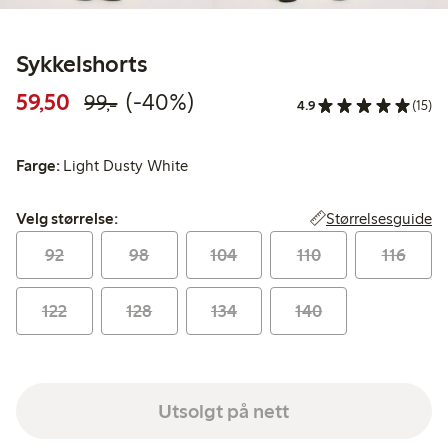
Sykkelshorts
Rabattert pris: 59,50 kr
Vanlig pris: 99,00 kr
40% rabatt
59,50
(-40%)
99,-
4.9
(15)
Farge:
Light Dusty White
Velg størrelse:
Størrelsesguide
Velg størrelse:
92
98
104
110
116
122
128
134
140
Utsolgt på nett