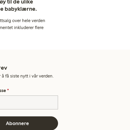
y til de ulike
ige babyklærne.
ttsalg over hele verden
entet inkluderer flere
rev
å få siste nytt i vår verden.
sse
*
Abonnere