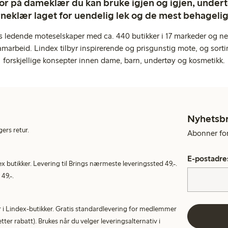
ror på dameklær du kan bruke igjen og igjen, undertø
rneklær laget for uendelig lek og de mest behagel
s ledende moteselskaper med ca. 440 butikker i 17 markeder og ne
marbeid. Lindex tilbyr inspirerende og prisgunstig mote, og sortim
forskjellige konsepter innen dame, barn, undertøy og kosmetikk.
Nyhetsb
gers retur.
Abonner for 
E-postadre
ex butikker. Levering til Brings nærmeste leveringssted 49,-.
49,-.
tur i Lindex-butikker. Gratis standardlevering for medlemmer
etter rabatt). Brukes når du velger leveringsalternativ i