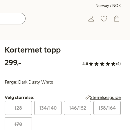
Norway / NOK
Kortermet topp
299,00 kr
299,-
4.8
(4)
Farge:
Dark Dusty White
Velg størrelse:
Størrelsesguide
Velg størrelse:
128
134/140
146/152
158/164
170