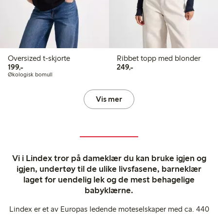
Oversized t-skjorte
Ribbet topp med blonder
199,00 kr
249,00 kr
199,-
249,-
Økologisk bomull
Vis mer
Vi i Lindex tror på dameklær du kan bruke igjen og
igjen, undertøy til de ulike livsfasene, barneklær
laget for uendelig lek og de mest behagelige
babyklærne.
Lindex er et av Europas ledende moteselskaper med ca. 440