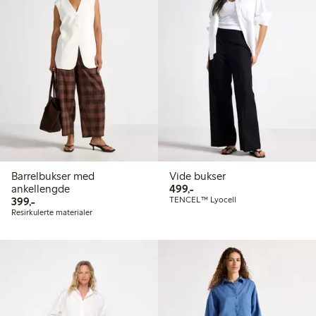
Barrelbukser med
Vide bukser
499,00 kr
ankellengde
499,-
399,00 kr
399,-
TENCEL™ Lyocell
Resirkulerte materialer