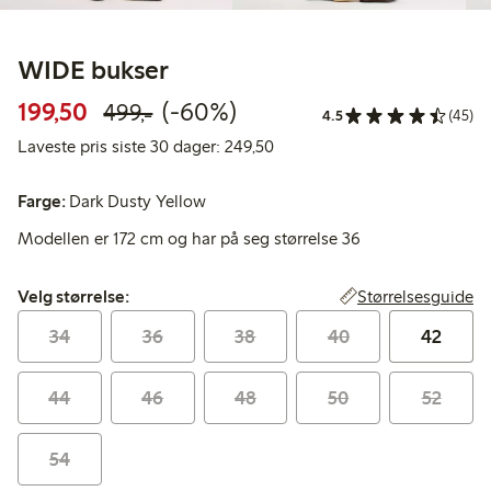
WIDE bukser
Rabattert pris: 199,50 kr
Vanlig pris: 499,00 kr
60% rabatt
199,50
(-60%)
499,-
4.5
(45)
Laveste pris siste 30 dager: 2
Laveste pris siste 30 dager: 249,50
Farge:
Dark Dusty Yellow
Modellen er 172 cm og har på seg størrelse 36
Velg størrelse:
Størrelsesguide
Velg størrelse:
34
36
38
40
42
44
46
48
50
52
54