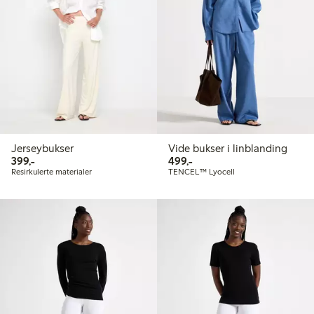
Jerseybukser
Vide bukser i linblanding
399,00 kr
499,00 kr
399,-
499,-
Resirkulerte materialer
TENCEL™ Lyocell