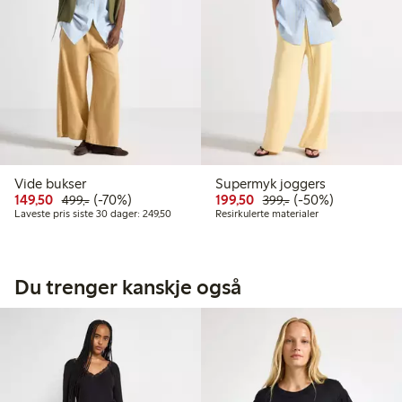
Vide bukser
Supermyk joggers
Rabattert pris: 149,50 kr
Vanlig pris: 499,00 kr
70% rabatt
Rabattert pris: 199,50 k
Vanlig pris: 399,00
50% rabatt
149,50
(-70%)
199,50
(-50%)
499,-
399,-
Laveste pris siste 30 dager: 249,50 kr
Laveste pris siste 30 dager: 249,50
Resirkulerte materialer
Du trenger kanskje også