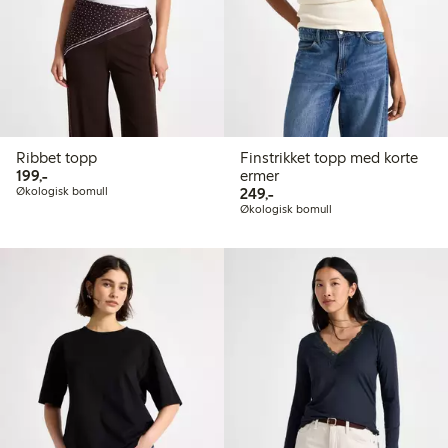
Ribbet topp
Finstrikket topp med korte
199,00 kr
199,-
ermer
249,00 kr
Økologisk bomull
249,-
Økologisk bomull