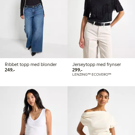
Ribbet topp med blonder
Jerseytopp med frynser
249,00 kr
299,00 kr
249,-
299,-
LENZING™ ECOVERO™