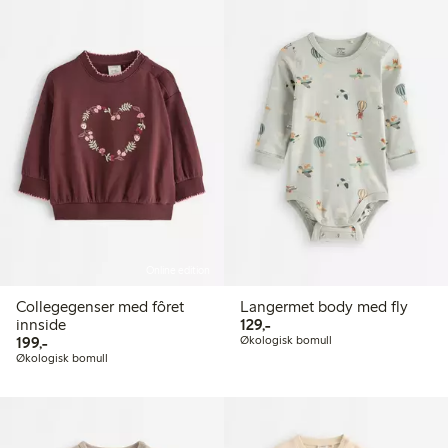
Online edition
Collegegenser med fôret
Langermet body med fly
129,00 kr
innside
129,-
199,00 kr
199,-
Økologisk bomull
Økologisk bomull