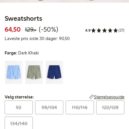
Sweatshorts
Rabattert pris: 64,50 kr
Vanlig pris: 129,00 kr
50% rabatt
64,50
(-50%)
129,-
4.9
(37)
Laveste pris siste 30 dager: 90
Laveste pris siste 30 dager: 90,50
Farge:
Dark Khaki
Velg størrelse:
Størrelsesguide
Velg størrelse:
92
98/104
110/116
122/128
134/140