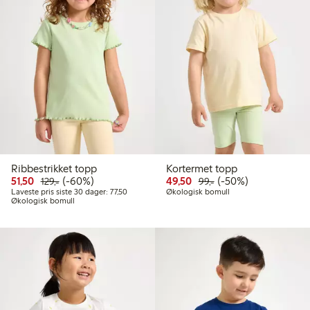
Ribbestrikket topp
Kortermet topp
Rabattert pris: 51,50 kr
Vanlig pris: 129,00 kr
60% rabatt
Rabattert pris: 49,50 kr
Vanlig pris: 99,00 kr
50% rabatt
51,50
(-60%)
49,50
(-50%)
129,-
99,-
Laveste pris siste 30 dager: 77,50 kr
Laveste pris siste 30 dager: 77,50
Økologisk bomull
Økologisk bomull