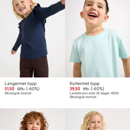
Langermet topp
Kortermet topp
Rabattert pris: 51,50 kr
Vanlig pris: 129,00 kr
60% rabatt
Rabattert pris: 39,50 kr
Vanlig pris: 99,00 kr
60% rabatt
51,50
(-60%)
39,50
(-60%)
129,-
99,-
Laveste 
Økologisk bomull
Laveste pris siste 30 dager: 69,50
Økologisk bomull