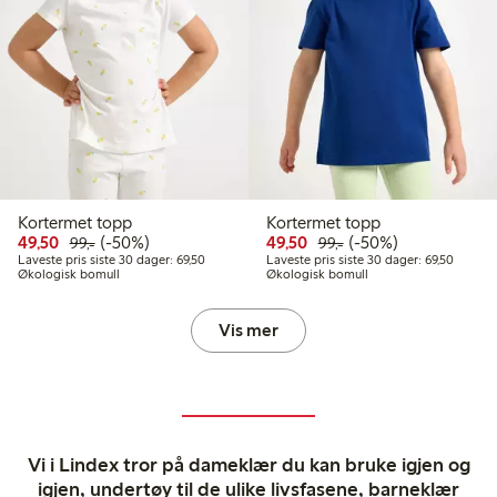
Kortermet topp
Kortermet topp
Rabattert pris: 49,50 kr
Vanlig pris: 99,00 kr
50% rabatt
Rabattert pris: 49,50 kr
Vanlig pris: 99,00 kr
50% rabatt
49,50
(-50%)
49,50
(-50%)
99,-
99,-
Laveste pris siste 30 dager: 69,50 kr
Laveste 
Laveste pris siste 30 dager: 69,50
Laveste pris siste 30 dager: 69,50
Økologisk bomull
Økologisk bomull
Vis mer
Vi i Lindex tror på dameklær du kan bruke igjen og
igjen, undertøy til de ulike livsfasene, barneklær