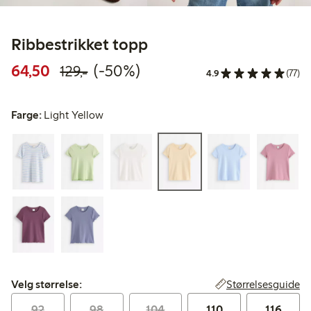
Ribbestrikket topp
Rabattert pris: 64,50 kr
Vanlig pris: 129,00 kr
50% rabatt
64,50
(-50%)
129,-
4.9
(77)
Farge:
Light Yellow
Velg størrelse:
Størrelsesguide
Velg størrelse:
92
98
104
110
116