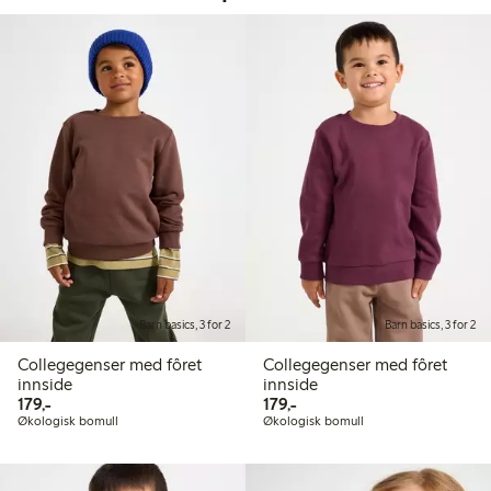
Barn basics, 3 for 2
Barn basics, 3 for 2
Collegegenser med fôret
Collegegenser med fôret
innside
innside
179,00 kr
179,00 kr
179,-
179,-
Økologisk bomull
Økologisk bomull