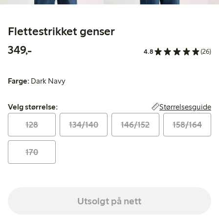
Flettestrikket genser
349,00 kr
349,-
4.8
(26)
Farge:
Dark Navy
Velg størrelse:
Størrelsesguide
Velg størrelse:
128
134/140
146/152
158/164
170
Utsolgt på nett