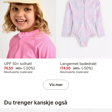
UPF 50+ solhatt
Langermet badedrakt
Rabattert pris: 74,50 kr
Vanlig pris: 149,00 kr
50% rabatt
Rabattert pris: 174,50 kr
Vanlig pris: 349,00
50% rabatt
74,50
(-50%)
174,50
(-50%)
149,-
349,-
Resirkulerte materialer
Resirkulerte materialer
Vis mer
Du trenger kanskje også