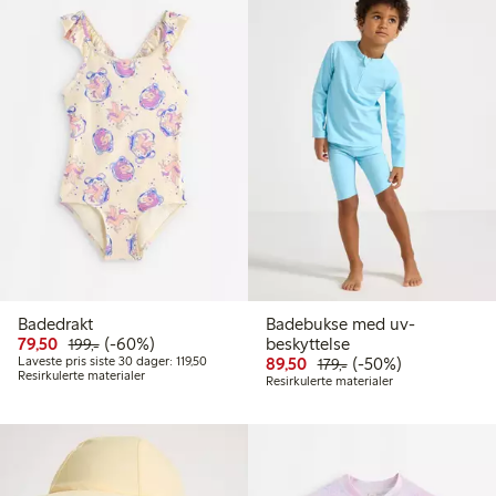
Badedrakt
Badebukse med uv-
Rabattert pris: 79,50 kr
Vanlig pris: 199,00 kr
60% rabatt
79,50
(-60%)
beskyttelse
199,-
Laveste pris siste 30 dager: 119,50 kr
Rabattert pris: 89,50 kr
Vanlig pris: 179,00 k
50% rabatt
Laveste pris siste 30 dager: 119,50
89,50
(-50%)
179,-
Resirkulerte materialer
Resirkulerte materialer