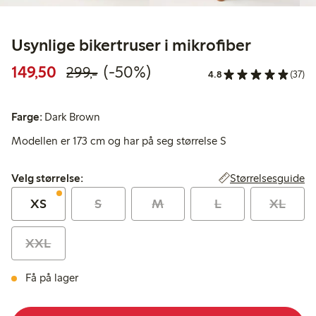
Usynlige bikertruser i mikrofiber
Rabattert pris: 149,50 kr
Vanlig pris: 299,00 kr
50% rabatt
149,50
(-50%)
299,-
4.8
(37)
Farge:
Dark Brown
Modellen er 173 cm og har på seg størrelse S
Velg størrelse:
Størrelsesguide
Velg størrelse:
XS
S
M
L
XL
XXL
Få på lager