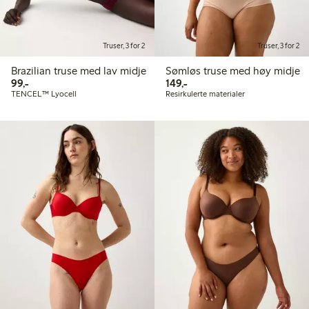
Truser, 3 for 2
Truser, 3 for 2
Brazilian truse med lav midje
Sømløs truse med høy midje
99,00 kr
149,00 kr
99,-
149,-
TENCEL™ Lyocell
Resirkulerte materialer