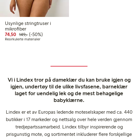
Usynlige stringtruser i
mikrofiber
Rabattert pris: 74,50 kr
Vanlig pris: 149,00 kr
50% rabatt
74,50
(-50%)
149,-
Resirkulerte materialer
Vi i Lindex tror på dameklær du kan bruke igjen og
igjen, undertøy til de ulike livsfasene, barneklær
laget for uendelig lek og de mest behagelige
babyklærne.
Lindex er et av Europas ledende moteselskaper med ca. 440
butikker i 17 markeder og nettsalg over hele verden gjennom
tredjepartssamarbeid. Lindex tilbyr inspirerende og
prisgunstig mote, og sortimentet inkluderer flere forskjellige