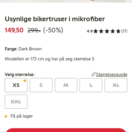
Usynlige bikertruser i mikrofiber
Rabattert pris: 149,50 kr
Vanlig pris: 299,00 kr
50% rabatt
149,50
(-50%)
299,-
4.8
(37)
Farge:
Dark Brown
Modellen er 173 cm og har på seg størrelse S
Velg størrelse:
Størrelsesguide
Velg størrelse:
XS
S
M
L
XL
XXL
Få på lager