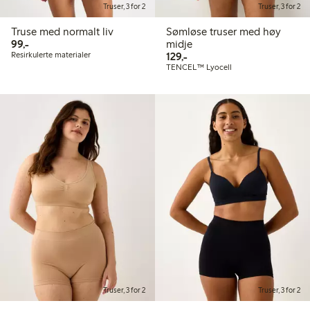
Truser, 3 for 2
Truser, 3 for 2
Truse med normalt liv
Sømløse truser med høy
99,00 kr
99,-
midje
129,00 kr
Resirkulerte materialer
129,-
TENCEL™ Lyocell
Truser, 3 for 2
Truser, 3 for 2