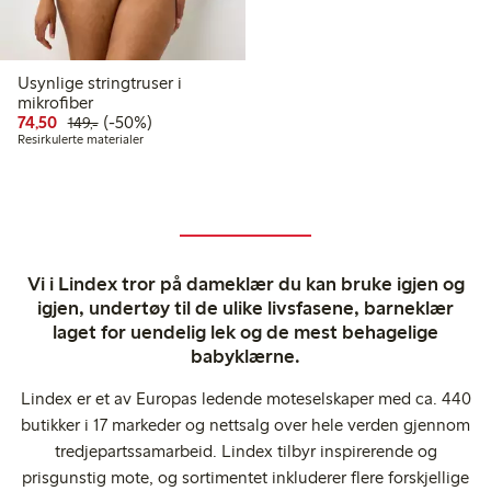
Usynlige stringtruser i
mikrofiber
Rabattert pris: 74,50 kr
Vanlig pris: 149,00 kr
50% rabatt
74,50
(-50%)
149,-
Resirkulerte materialer
Vi i Lindex tror på dameklær du kan bruke igjen og
igjen, undertøy til de ulike livsfasene, barneklær
laget for uendelig lek og de mest behagelige
babyklærne.
Lindex er et av Europas ledende moteselskaper med ca. 440
butikker i 17 markeder og nettsalg over hele verden gjennom
tredjepartssamarbeid. Lindex tilbyr inspirerende og
prisgunstig mote, og sortimentet inkluderer flere forskjellige