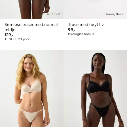
Truser, 3 for 2
Truser, 3 for 2
Sømløse truser med normal
Truse med høyt liv
99,00 kr
midje
99,-
129,00 kr
129,-
Økologisk bomull
TENCEL™ Lyocell