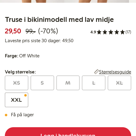
Truse i bikinimodell med lav midje
Rabattert pris: 29,50 kr
Vanlig pris: 99,00 kr
70% rabatt
29,50
(-70%)
99,-
4.9
(17)
Laveste pris siste 30 dager: 49
Laveste pris siste 30 dager: 49,50
Farge:
Off White
Velg størrelse:
Størrelsesguide
Velg størrelse:
XS
S
M
L
XL
XXL
Få på lager
Legg i handlekurven