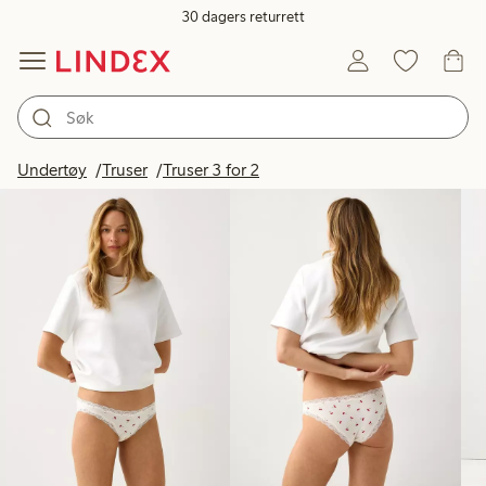
30 dagers returrett
Produkter på bildet
Undertøy
Truser
Truser 3 for 2