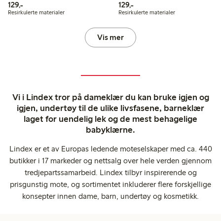
129,00 kr
129,00 kr
129,-
129,-
Resirkulerte materialer
Resirkulerte materialer
Vis mer
Vi i Lindex tror på dameklær du kan bruke igjen og
igjen, undertøy til de ulike livsfasene, barneklær
laget for uendelig lek og de mest behagelige
babyklærne.
Lindex er et av Europas ledende moteselskaper med ca. 440
butikker i 17 markeder og nettsalg over hele verden gjennom
tredjepartssamarbeid. Lindex tilbyr inspirerende og
prisgunstig mote, og sortimentet inkluderer flere forskjellige
konsepter innen dame, barn, undertøy og kosmetikk.