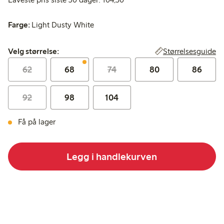
Farge:
Light Dusty White
Velg størrelse:
Størrelsesguide
Velg størrelse:
62
68
74
80
86
92
98
104
Få på lager
Legg i handlekurven