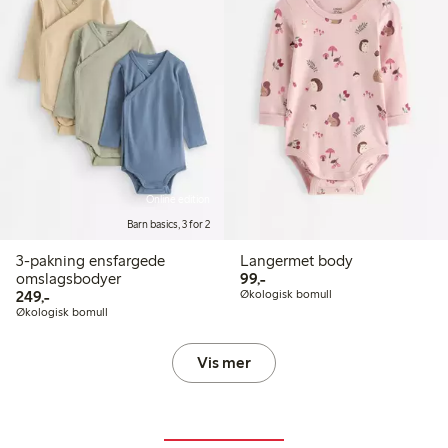
Online edition
Barn basics, 3 for 2
3-pakning ensfargede
Langermet body
99,00 kr
omslagsbodyer
99,-
249,00 kr
249,-
Økologisk bomull
Økologisk bomull
Vis mer