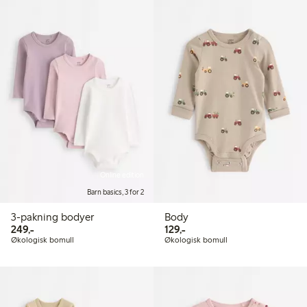
Online edition
Barn basics, 3 for 2
3-pakning bodyer
Body
249,00 kr
129,00 kr
249,-
129,-
Økologisk bomull
Økologisk bomull