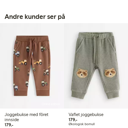
Andre kunder ser på
Online edition
Joggebukse med fôret
Vaflet joggebukse
179,00 kr
innside
179,-
179,00 kr
179,-
Økologisk bomull