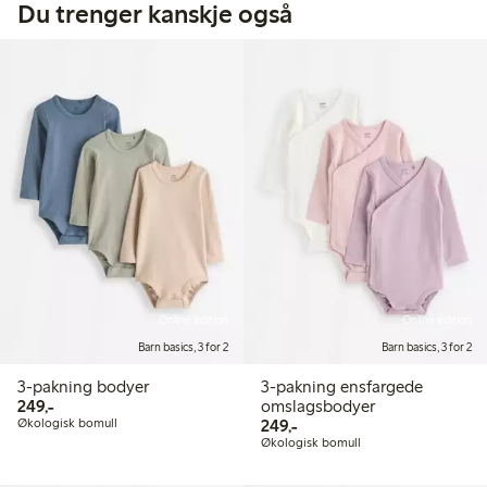
Du trenger kanskje også
Online edition
Online edition
Barn basics, 3 for 2
Barn basics, 3 for 2
3-pakning bodyer
3-pakning ensfargede
249,00 kr
249,-
omslagsbodyer
249,00 kr
Økologisk bomull
249,-
Økologisk bomull