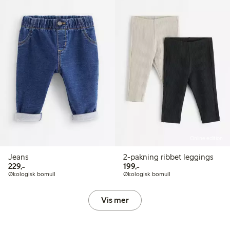
Online edition
Jeans
2-pakning ribbet leggings
229,00 kr
199,00 kr
229,-
199,-
Økologisk bomull
Økologisk bomull
Vis mer