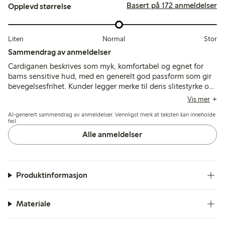
Basert på 172 anmeldelser
Opplevd størrelse
Liten
Normal
Stor
Sammendrag av anmeldelser
Cardiganen beskrives som myk, komfortabel og egnet for
barns sensitive hud, med en generelt god passform som gir
bevegelsesfrihet. Kunder legger merke til dens slitestyrke og
fargebestandighet etter vask, selv om noen få nevner lett
Vis mer
falming og en innledende lukt som kan reduseres med ekstra
AI-generert sammendrag av anmeldelser. Vennligst merk at teksten kan inneholde
vask.
feil.
Alle anmeldelser
Produktinformasjon
Materiale