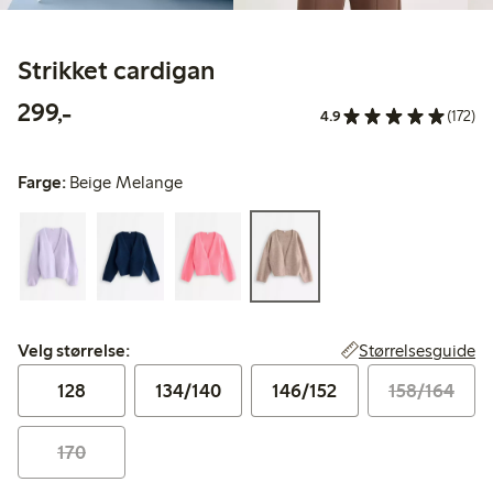
Strikket cardigan
299,00 kr
299,-
4.9
(172)
Farge:
Beige Melange
Velg størrelse:
Størrelsesguide
Velg størrelse:
128
134/140
146/152
158/164
170