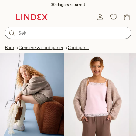
30 dagers returrett
Produkter på bildet
Barn
Gensere & cardiganer
Cardigans