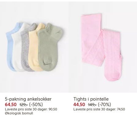
5-pakning ankelsokker
Tights i pointelle
Rabattert pris: 64,50 kr
Vanlig pris: 129,00 kr
50% rabatt
Rabattert pris: 44,50 kr
Vanlig pris: 149,00 k
70% rabatt
64,50
(-50%)
44,50
(-70%)
129,-
149,-
Laveste pris siste 30 dager: 90,50 kr
Laveste 
Laveste pris siste 30 dager: 90,50
Laveste pris siste 30 dager: 74,50
Økologisk bomull