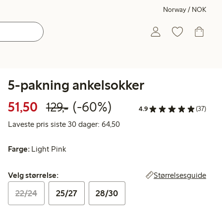
Norway / NOK
5-pakning ankelsokker
Rabattert pris: 51,50 kr
Vanlig pris: 129,00 kr
60% rabatt
51,50
(-60%)
129,-
4.9
(37)
Laveste pris siste 30 dager: 64
Laveste pris siste 30 dager: 64,50
Farge:
Light Pink
Velg størrelse:
Størrelsesguide
Velg størrelse:
22/24
25/27
28/30