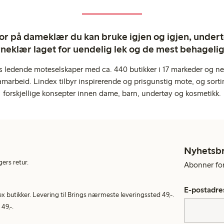
ror på dameklær du kan bruke igjen og igjen, undertø
rneklær laget for uendelig lek og de mest behagel
s ledende moteselskaper med ca. 440 butikker i 17 markeder og ne
marbeid. Lindex tilbyr inspirerende og prisgunstig mote, og sortim
forskjellige konsepter innen dame, barn, undertøy og kosmetikk.
Nyhetsb
gers retur.
Abonner for 
E-postadre
ex butikker. Levering til Brings nærmeste leveringssted 49,-.
49,-.