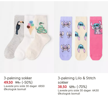
3-pakning sokker
3-pakning Lilo & Stitch
r
Rabattert pris: 49,50 kr
Vanlig pris: 99,00 kr
50% rabatt
49,50
(-50%)
sokker
99,-
pris siste 30 dager: 74,50 kr
Laveste pris siste 30 dager: 69,50 kr
Rabattert pris: 38,50 kr
Vanlig pris: 129,00 k
70% rabatt
Laveste pris siste 30 dager: 69,50
38,50
(-70%)
129,-
Økologisk bomull
Laveste
Laveste pris siste 30 dager: 64,50
Økologisk bomull