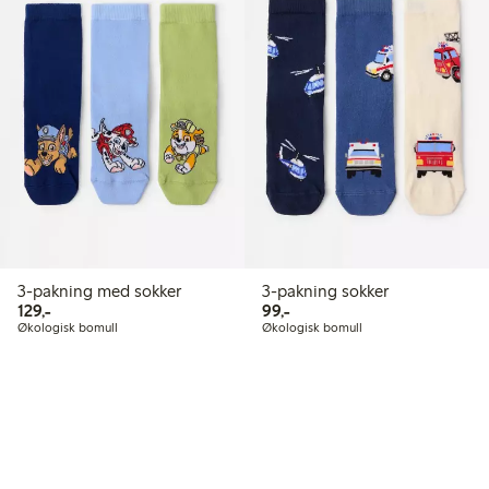
3-pakning med sokker
3-pakning sokker
129,00 kr
99,00 kr
129,-
99,-
Økologisk bomull
Økologisk bomull