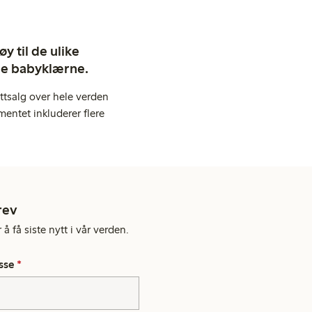
y til de ulike
ige babyklærne.
ttsalg over hele verden
entet inkluderer flere
rev
å få siste nytt i vår verden.
sse
*