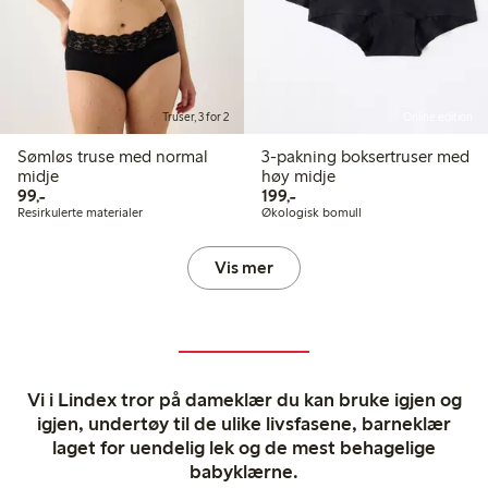
Truser, 3 for 2
Online edition
Sømløs truse med normal
3-pakning boksertruser med
midje
høy midje
99,00 kr
199,00 kr
99,-
199,-
Resirkulerte materialer
Økologisk bomull
Vis mer
Vi i Lindex tror på dameklær du kan bruke igjen og
igjen, undertøy til de ulike livsfasene, barneklær
laget for uendelig lek og de mest behagelige
babyklærne.