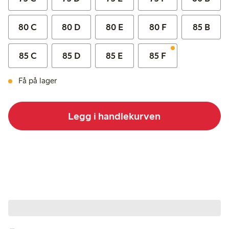
80 C
80 D
80 E
80 F
85 B
85 C
85 D
85 E
85 F
Få på lager
Legg i handlekurven