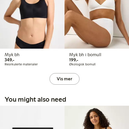
Myk bh
Myk bh i bomull
349,00 kr
199,00 kr
349,-
199,-
Resirkulerte materialer
Økologisk bomull
Vis mer
You might also need