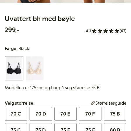
Uvattert bh med bøyle
299,00 kr
299,-
4.7
(43)
Farge:
Black
Modellen er 175 cm og har på seg størrelse 75 B
Velg størrelse:
Størrelsesguide
Velg størrelse:
70 C
70 D
70 E
70 F
75 B
75 C
75 D
75 E
75 F
80 B