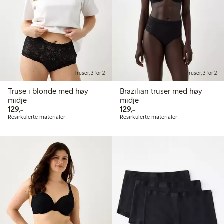
Truser, 3 for 2
Truser, 3 for 2
Truse i blonde med høy
Brazilian truser med høy
midje
midje
129,00 kr
129,00 kr
129,-
129,-
Resirkulerte materialer
Resirkulerte materialer