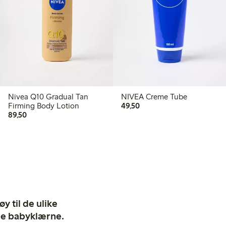
Nivea Q10 Gradual Tan
NIVEA Creme Tube
49,50 kr
Firming Body Lotion
49,50
89,50 kr
89,50
y til de ulike
ige babyklærne.