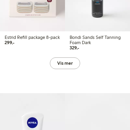
Estrid Refill package 8-pack
Bondi Sands Self Tanning
299,00 kr
299,-
Foam Dark
329,00 kr
329,-
Vis mer