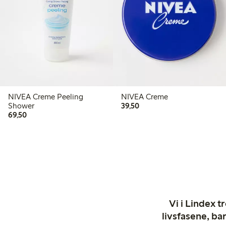
NIVEA Creme Peeling
NIVEA Creme
39,50 kr
Shower
39,50
69,50 kr
69,50
Vi i Lindex t
livsfasene, ba