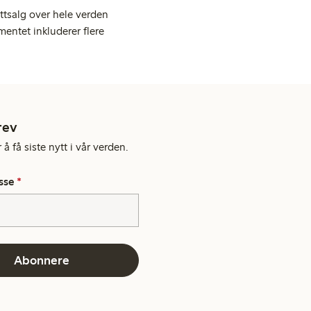
ttsalg over hele verden
entet inkluderer flere
rev
å få siste nytt i vår verden.
sse
*
Abonnere