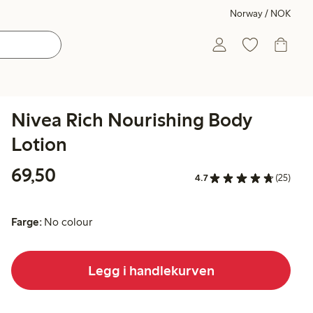
Norway / NOK
Nivea Rich Nourishing Body
Lotion
69,50 kr
69,50
4.7
(25)
Farge:
No colour
Legg i handlekurven