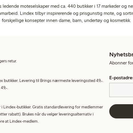
s ledende moteselskaper med ca. 440 butikker i 17 markeder og ne
marbeid. Lindex tilbyr inspirerende og prisgunstig mote, og sortim
forskjellige konsepter innen dame, barn, undertøy og kosmetikk.
Nyhetsb
gers retur.
Abonner for 
E-postadre
ex butikker. Levering til Brings nærmeste leveringssted 49,-.
49,-.
tur i Lindex-butikker. Gratis standardlevering for medlemmer
etter rabatt). Brukes når du velger leveringsalternativ i
More at Lindex-medlem.