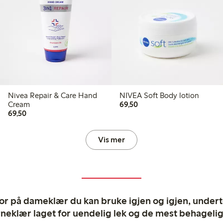
Nivea Repair & Care Hand
NIVEA Soft Body lotion
69,50 kr
Cream
69,50
69,50 kr
69,50
Vis mer
ror på dameklær du kan bruke igjen og igjen, undertø
rneklær laget for uendelig lek og de mest behagel