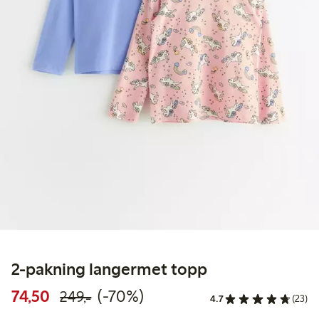
2-pakning langermet topp
Rabattert pris: 74,50 kr
Vanlig pris: 249,00 kr
70% rabatt
74,50
(-70%)
249,-
4.7
(23)