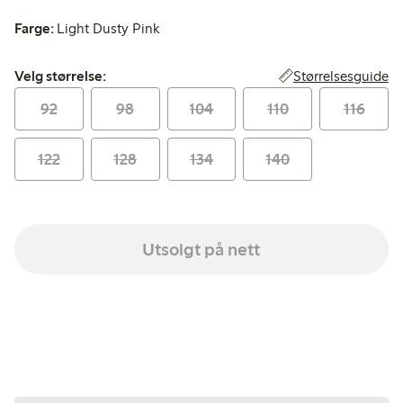
Farge:
Light Dusty Pink
Velg størrelse:
Størrelsesguide
Velg størrelse:
92
98
104
110
116
122
128
134
140
Utsolgt på nett