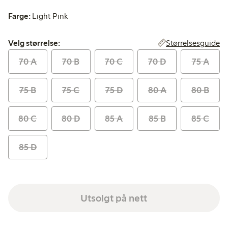
Farge:
Light Pink
Velg størrelse:
Størrelsesguide
Velg størrelse:
70 A
70 B
70 C
70 D
75 A
75 B
75 C
75 D
80 A
80 B
80 C
80 D
85 A
85 B
85 C
85 D
Utsolgt på nett