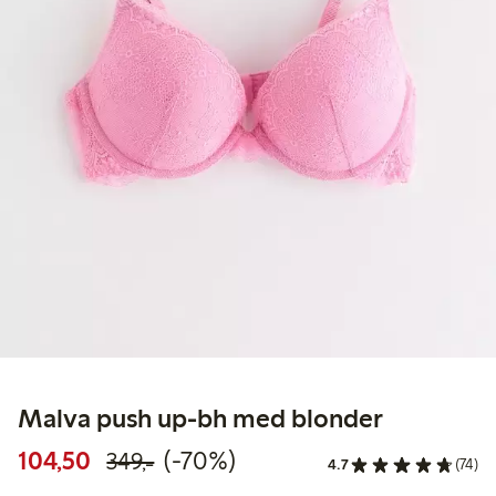
Malva push up-bh med blonder
Rabattert pris: 104,50 kr
Vanlig pris: 349,00 kr
70% rabatt
104,50
(-70%)
349,-
4.7
(74)