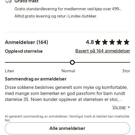
Gratis frakt
Gratis standardlevering for medlemmer ved kjøp over 499,-.
Alltid gratis levering og retur i Lindex-butikker.
4.8
Anmeldelser (164)
Basert på 164 anmeldelser
Opplevd størrelse
Liten
Normal
Stor
Sammendrag av anmeldelser
Disse sokkene beskrives generelt som myke og komfortable,
med mange som bemerker en god passform for barn rundt
størrelse 35. Noen kunder opplever at størrelsen er stor,
mens materialet rapporteres å være slitesterkt og
Vis mer
opprettholder kvaliteten etter vask.
AI-generert sammendrag av anmeldelser. Vennligst merk at teksten kan inneholde
feil.
Alle anmeldelser