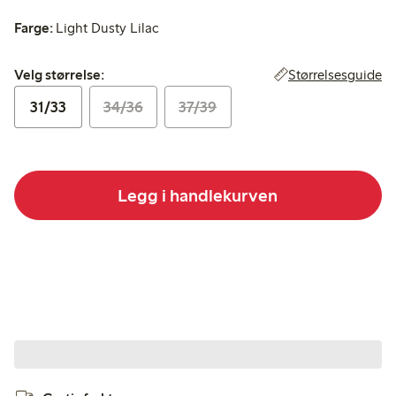
Farge:
Light Dusty Lilac
Velg størrelse:
Størrelsesguide
Velg størrelse:
31/33
34/36
37/39
Legg i handlekurven