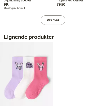
3-pakning sokker
Tights 40 denier
99,00 kr
79,50 kr
99,-
79,50
Økologisk bomull
Vis mer
Lignende produkter