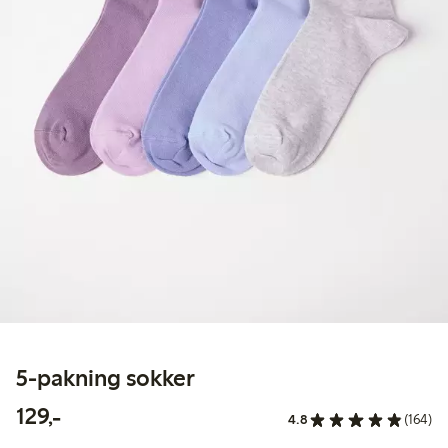
5-pakning sokker
129,00 kr
129,-
4.8
(164)