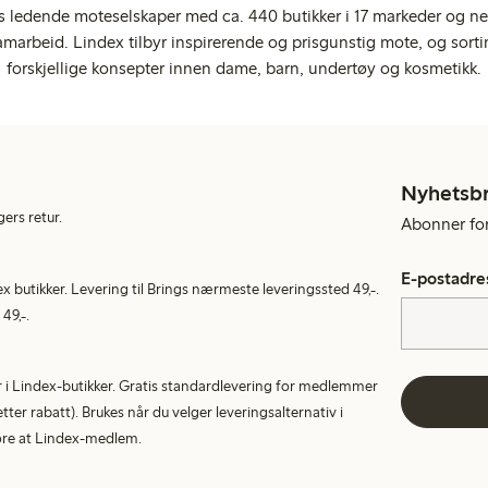
s ledende moteselskaper med ca. 440 butikker i 17 markeder og ne
marbeid. Lindex tilbyr inspirerende og prisgunstig mote, og sortim
forskjellige konsepter innen dame, barn, undertøy og kosmetikk.
Nyhetsb
gers retur.
Abonner for 
E-postadre
ex butikker. Levering til Brings nærmeste leveringssted 49,-.
49,-.
tur i Lindex-butikker. Gratis standardlevering for medlemmer
etter rabatt). Brukes når du velger leveringsalternativ i
More at Lindex-medlem.