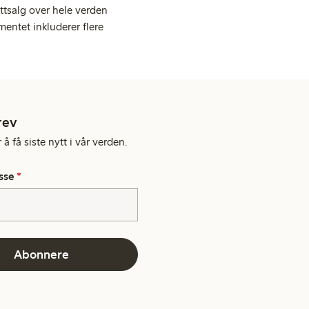
ttsalg over hele verden
entet inkluderer flere
rev
å få siste nytt i vår verden.
sse
*
Abonnere