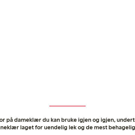
ror på dameklær du kan bruke igjen og igjen, undertø
rneklær laget for uendelig lek og de mest behagel