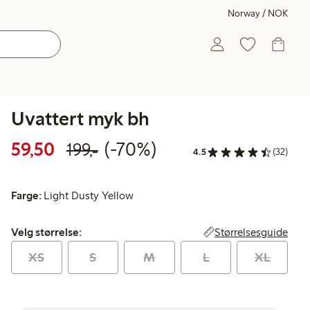
Norway / NOK
Uvattert myk bh
Rabattert pris: 59,50 kr
Vanlig pris: 199,00 kr
70% rabatt
59,50
(-70%)
199,-
4.5
(32)
Farge:
Light Dusty Yellow
Velg størrelse:
Størrelsesguide
Velg størrelse:
XS
S
M
L
XL