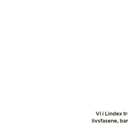
Vi i Lindex t
livsfasene, ba