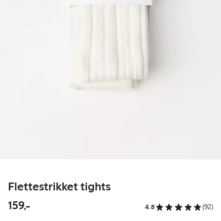
Flettestrikket tights
159,00 kr
159,-
4.8
(92)