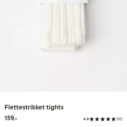
Flettestrikket tights
159,00 kr
159,-
4.8
(92)