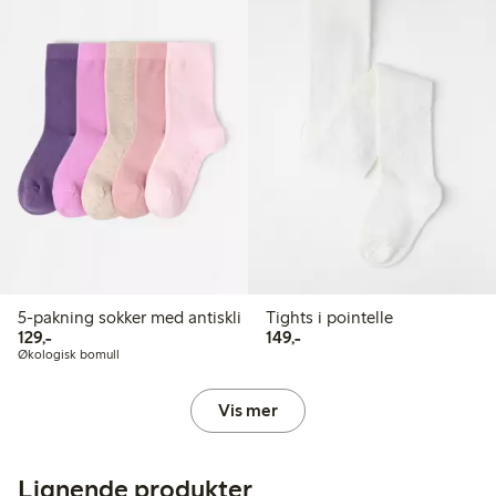
5-pakning sokker med antiskli
Tights i pointelle
129,00 kr
149,00 kr
129,-
149,-
Økologisk bomull
Vis mer
Lignende produkter