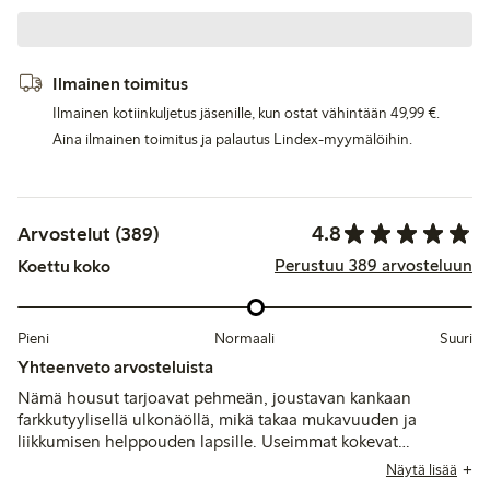
Ilmainen toimitus
Ilmainen kotiinkuljetus jäsenille, kun ostat vähintään 49,99 €.
Aina ilmainen toimitus ja palautus Lindex-myymälöihin.
4.8
Arvostelut (389)
Perustuu 389 arvosteluun
Koettu koko
Pieni
Normaali
Suuri
Yhteenveto arvosteluista
Nämä housut tarjoavat pehmeän, joustavan kankaan
farkkutyylisellä ulkonäöllä, mikä takaa mukavuuden ja
liikkumisen helppouden lapsille. Useimmat kokevat
istuvuuden olevan oikean kokoinen tai hieman pienempi,
Näytä lisää
vaikka jotkut mainitsevat korkean vyötärön ja ajoittaisia