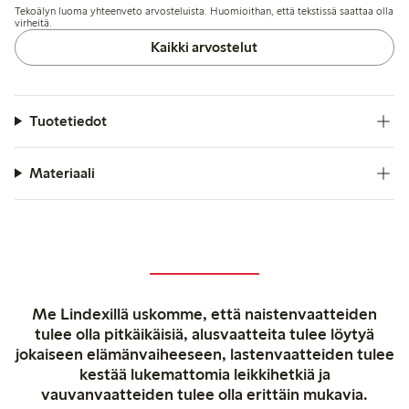
Tekoälyn luoma yhteenveto arvosteluista. Huomioithan, että tekstissä saattaa olla
kokojen vaihteluita; kestävyydestä on muutamissa
virheitä.
arvosteluissa huolta.
Kaikki arvostelut
Tuotetiedot
Materiaali
Me Lindexillä uskomme, että naistenvaatteiden
tulee olla pitkäikäisiä, alusvaatteita tulee löytyä
jokaiseen elämänvaiheeseen, lastenvaatteiden tulee
kestää lukemattomia leikkihetkiä ja
vauvanvaatteiden tulee olla erittäin mukavia.