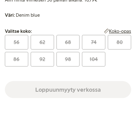
Väri:
Denim blue
Valitse koko:
Koko-opas
Valitse koko:
56
62
68
74
80
86
92
98
104
Loppuunmyyty verkossa