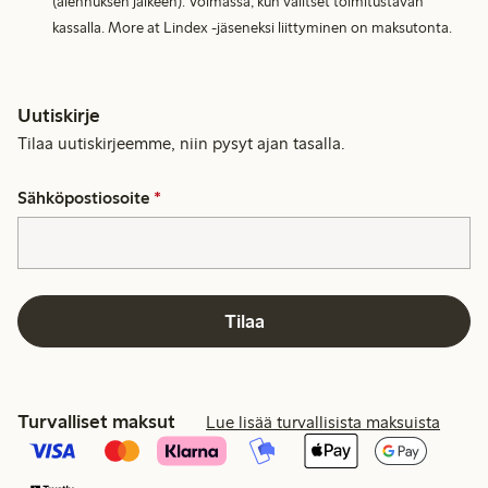
(alennuksen jälkeen). Voimassa, kun valitset toimitustavan
kassalla. More at Lindex -jäseneksi liittyminen on maksutonta.
Uutiskirje
Tilaa uutiskirjeemme, niin pysyt ajan tasalla.
Sähköpostiosoite
*
Tilaa
Turvalliset maksut
Lue lisää turvallisista maksuista