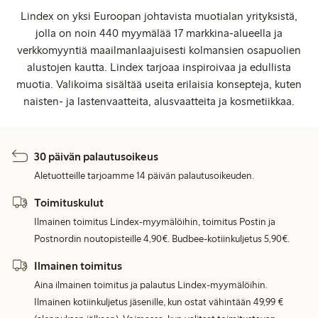
Lindex on yksi Euroopan johtavista muotialan yrityksistä,
jolla on noin 440 myymälää 17 markkina-alueella ja
verkkomyyntiä maailmanlaajuisesti kolmansien osapuolien
alustojen kautta. Lindex tarjoaa inspiroivaa ja edullista
muotia. Valikoima sisältää useita erilaisia konsepteja, kuten
naisten- ja lastenvaatteita, alusvaatteita ja kosmetiikkaa.
30 päivän palautusoikeus
Aletuotteille tarjoamme 14 päivän palautusoikeuden.
Toimituskulut
Ilmainen toimitus Lindex-myymälöihin, toimitus Postin ja
Postnordin noutopisteille 4,90€. Budbee-kotiinkuljetus 5,90€.
Ilmainen toimitus
Aina ilmainen toimitus ja palautus Lindex-myymälöihin.
Ilmainen kotiinkuljetus jäsenille, kun ostat vähintään 49,99 €