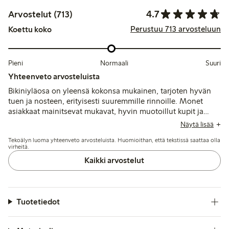
4.7
Arvostelut (713)
Perustuu 713 arvosteluun
Koettu koko
Pieni
Normaali
Suuri
Yhteenveto arvosteluista
Bikiniyläosa on yleensä kokonsa mukainen, tarjoten hyvän
tuen ja nosteen, erityisesti suuremmille rinnoille. Monet
asiakkaat mainitsevat mukavat, hyvin muotoillut kupit ja
laadukkaat materiaalit. Jotkut mainitsevat sivujen
Näytä lisää
istuvuusongelmia ja kaarituen jäykkyyttä, kun taas muutama
Tekoälyn luoma yhteenveto arvosteluista. Huomioithan, että tekstissä saattaa olla
kokee takaklipsin hankalaksi tai ärsyttäväksi.
virheitä.
Kaikki arvostelut
Tuotetiedot