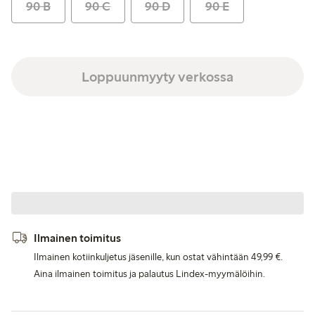
90 B
90 C
90 D
90 E
Loppuunmyyty verkossa
Ilmainen toimitus
Ilmainen kotiinkuljetus jäsenille, kun ostat vähintään 49,99 €.
Aina ilmainen toimitus ja palautus Lindex-myymälöihin.