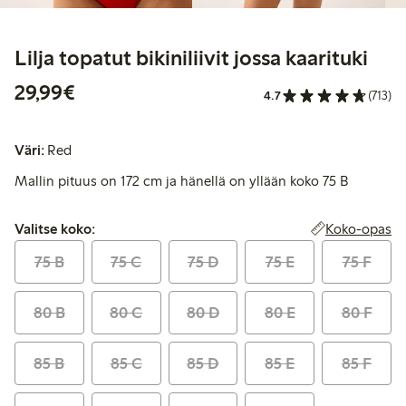
Lilja topatut bikiniliivit jossa kaarituki
29,99 €
29,99€
4.7
(713)
Väri:
Red
Mallin pituus on 172 cm ja hänellä on yllään koko 75 B
Valitse koko:
Koko-opas
Valitse koko:
75 B
75 C
75 D
75 E
75 F
80 B
80 C
80 D
80 E
80 F
85 B
85 C
85 D
85 E
85 F