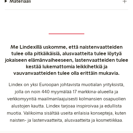
Materiaali
Me Lindexillä uskomme, että naistenvaatteiden
tulee olla pitkäikäisiä, alusvaatteita tulee löytyä
jokaiseen elämänvaiheeseen, lastenvaatteiden tulee
kestää lukemattomia leikkihetkiä ja
vauvanvaatteiden tulee olla erittäin mukavia.
Lindex on yksi Euroopan johtavista muotialan yrityksistä,
jolla on noin 440 myymälää 17 markkina-alueella ja
verkkomyyntiä maailmanlaajuisesti kolmansien osapuolien
alustojen kautta. Lindex tarjoaa inspiroivaa ja edullista
muotia. Valikoima sisältää useita erilaisia konsepteja, kuten
naisten- ja lastenvaatteita, alusvaatteita ja kosmetiikkaa.