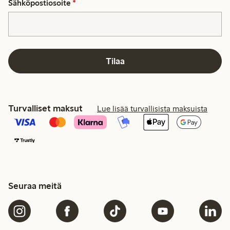
Sähköpostiosoite
*
Tilaa
Turvalliset maksut
Lue lisää turvallisista maksuista
Seuraa meitä