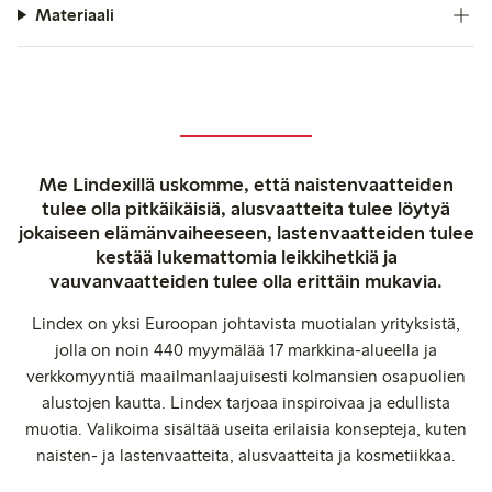
Materiaali
Me Lindexillä uskomme, että naistenvaatteiden
tulee olla pitkäikäisiä, alusvaatteita tulee löytyä
jokaiseen elämänvaiheeseen, lastenvaatteiden tulee
kestää lukemattomia leikkihetkiä ja
vauvanvaatteiden tulee olla erittäin mukavia.
Lindex on yksi Euroopan johtavista muotialan yrityksistä,
jolla on noin 440 myymälää 17 markkina-alueella ja
verkkomyyntiä maailmanlaajuisesti kolmansien osapuolien
alustojen kautta. Lindex tarjoaa inspiroivaa ja edullista
muotia. Valikoima sisältää useita erilaisia konsepteja, kuten
naisten- ja lastenvaatteita, alusvaatteita ja kosmetiikkaa.