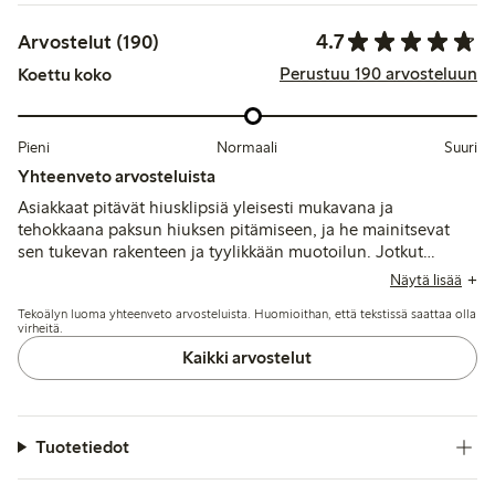
4.7
Arvostelut (190)
Perustuu 190 arvosteluun
Koettu koko
Pieni
Normaali
Suuri
Yhteenveto arvosteluista
Asiakkaat pitävät hiusklipsiä yleisesti mukavana ja
tehokkaana paksun hiuksen pitämiseen, ja he mainitsevat
sen tukevan rakenteen ja tyylikkään muotoilun. Jotkut
toteavat, että se ei välttämättä sovi hyvin pitkille, ohuille
Näytä lisää
hiuksille ja saattaa ajan myötä menettää otteensa tai natista,
Tekoälyn luoma yhteenveto arvosteluista. Huomioithan, että tekstissä saattaa olla
mutta kokonaisuutena se vastaa odotuksia koon ja
virheitä.
kestävyyden suhteen.
Kaikki arvostelut
Tuotetiedot