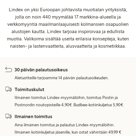
Lindex on yksi Euroopan johtavista muotialan yrityksistä,
jolla on noin 440 myymälää 17 markkina-alueella ja
verkkomyyntiä maailmanlaajuisesti kolmansien osapuolien
alustojen kautta. Lindex tarjoaa inspiroivaa ja edullista
muotia. Valikoima sisältää useita erilaisia konsepteja, kuten
naisten- ja lastenvaatteita, alusvaatteita ja kosmetiikkaa.
30 päivän palautusoikeus
Aletuotteille tarjoamme 14 päivän palautusoikeuden.
Toimituskulut
Ilmainen toimitus Lindex-myymälöihin, toimitus Postin ja
Postnordin noutopisteille 4,90€. Budbee-kotiinkuljetus 5,90€.
Ilmainen toimitus
Aina ilmainen toimitus ja palautus Lindex-myymälöihin.
Ilmainen kotiinkuljetus jäsenille, kun ostat vähintään 49,99 €