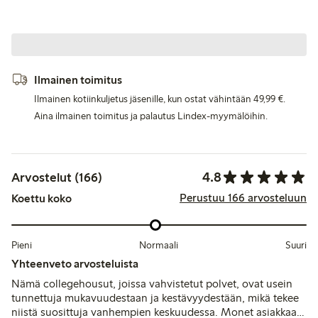
Ilmainen toimitus
Ilmainen kotiinkuljetus jäsenille, kun ostat vähintään 49,99 €.
Aina ilmainen toimitus ja palautus Lindex-myymälöihin.
4.8
Arvostelut (166)
Perustuu 166 arvosteluun
Koettu koko
Pieni
Normaali
Suuri
Yhteenveto arvosteluista
Nämä collegehousut, joissa vahvistetut polvet, ovat usein
tunnettuja mukavuudestaan ja kestävyydestään, mikä tekee
niistä suosittuja vanhempien keskuudessa. Monet asiakkaat