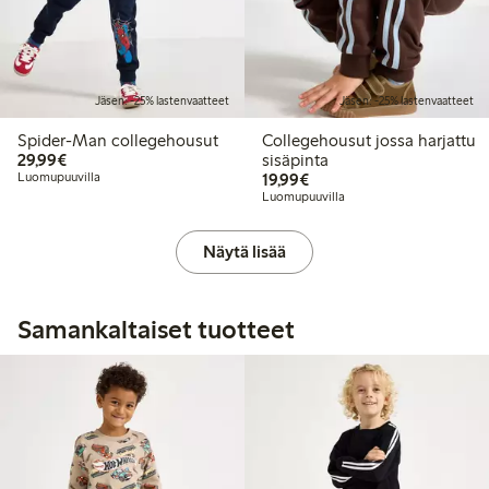
Jäsen: -25% lastenvaatteet
Jäsen: -25% lastenvaatteet
Spider-Man collegehousut
Collegehousut jossa harjattu
29,99 €
29,99€
sisäpinta
19,99 €
Luomupuuvilla
19,99€
Luomupuuvilla
Näytä lisää
Samankaltaiset tuotteet