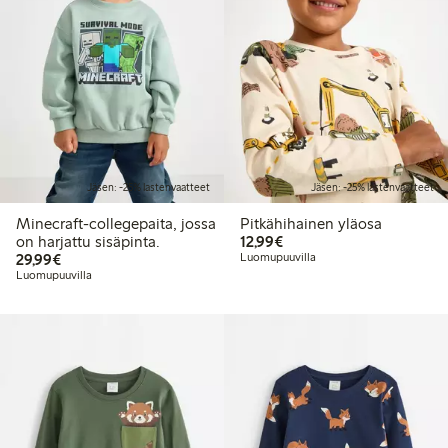
Jäsen: -25% lastenvaatteet
Jäsen: -25% lastenvaatteet
Minecraft-collegepaita, jossa
Pitkähihainen yläosa
12,99 €
on harjattu sisäpinta.
12,99€
29,99 €
29,99€
Luomupuuvilla
Luomupuuvilla