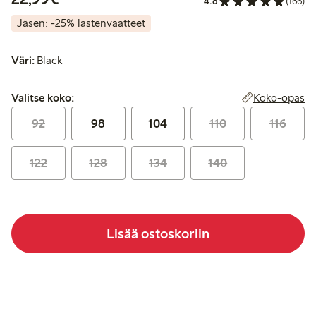
4.8
(166)
Jäsen: -25% lastenvaatteet
Väri:
Black
Valitse koko:
Koko-opas
Valitse koko:
92
98
104
110
116
122
128
134
140
Lisää ostoskoriin