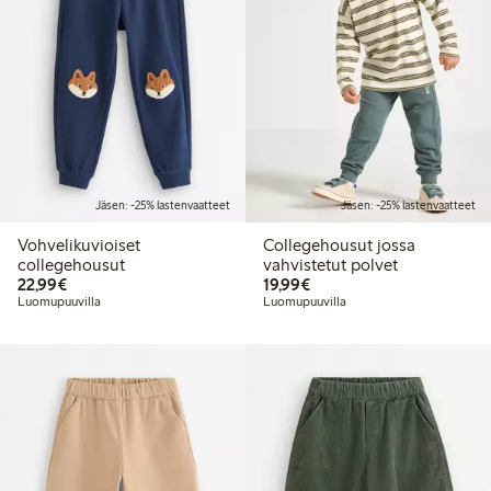
Jäsen: -25% lastenvaatteet
Jäsen: -25% lastenvaatteet
Vohvelikuvioiset
Collegehousut jossa
collegehousut
vahvistetut polvet
22,99 €
19,99 €
22,99€
19,99€
Luomupuuvilla
Luomupuuvilla