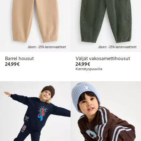
Jäsen: -25% lastenvaatteet
Jäsen: -25% lastenvaatteet
Barrel housut
Väljät vakosamettihousut
24,99 €
24,99 €
24,99€
24,99€
Kierrätyspuuvilla