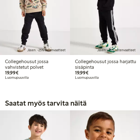
Jäsen: -25% lastenvaatteet
Jäsen: -25% lastenvaatteet
Collegehousut jossa
Collegehousut jossa harjattu
vahvistetut polvet
sisäpinta
19,99 €
19,99 €
19,99€
19,99€
Luomupuuvilla
Luomupuuvilla
Saatat myös tarvita näitä