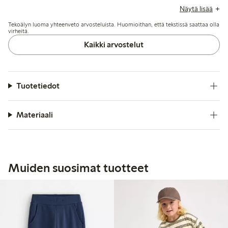
raportoivat hyvästä istuvuudesta ja arvostavat säädettävää
Näytä lisää
vyötäröä, kun taas vahvistettuja polvia korostetaan
Tekoälyn luoma yhteenveto arvosteluista. Huomioithan, että tekstissä saattaa olla
merkittävänä etuna aktiivisille lapsille. Kangasta kuvataan
virheitä.
yleisesti pehmeäksi ja sopivaksi päivittäiseen käyttöön,
Kaikki arvostelut
vaikka muutamassa arvostelussa mainitaan huolia
materiaalin laadusta viimeaikaisissa tilauksissa.
Tuotetiedot
Materiaali
Muiden suosimat tuotteet