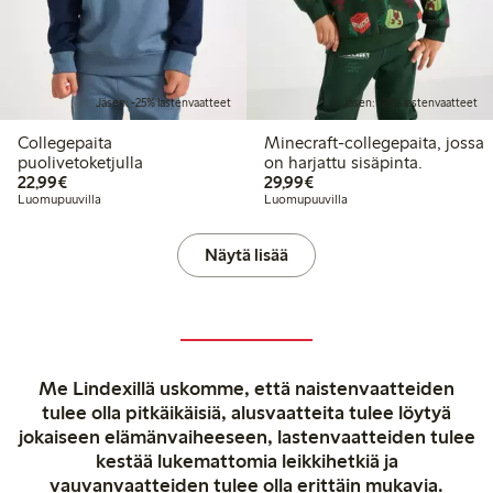
Jäsen: -25% lastenvaatteet
Jäsen: -25% lastenvaatteet
Collegepaita
Minecraft-collegepaita, jossa
puolivetoketjulla
on harjattu sisäpinta.
22,99 €
29,99 €
22,99€
29,99€
Luomupuuvilla
Luomupuuvilla
Näytä lisää
Me Lindexillä uskomme, että naistenvaatteiden
tulee olla pitkäikäisiä, alusvaatteita tulee löytyä
jokaiseen elämänvaiheeseen, lastenvaatteiden tulee
kestää lukemattomia leikkihetkiä ja
vauvanvaatteiden tulee olla erittäin mukavia.