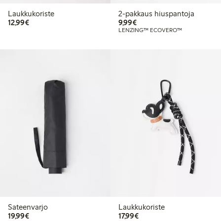
Laukkukoriste
2-pakkaus hiuspantoja
12,99 €
9,99 €
12,99€
9,99€
LENZING™ ECOVERO™
Sateenvarjo
Laukkukoriste
19,99 €
17,99 €
19,99€
17,99€