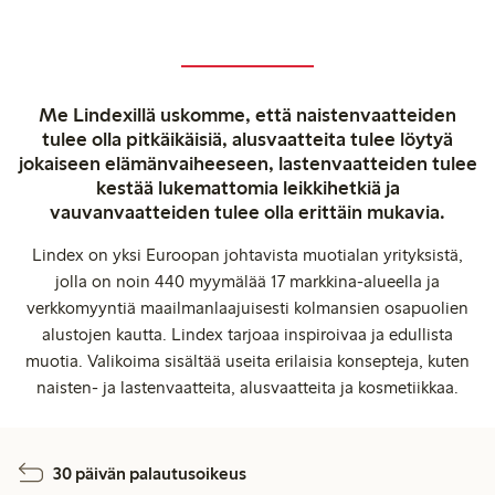
Me Lindexillä uskomme, että naistenvaatteiden
tulee olla pitkäikäisiä, alusvaatteita tulee löytyä
jokaiseen elämänvaiheeseen, lastenvaatteiden tulee
kestää lukemattomia leikkihetkiä ja
vauvanvaatteiden tulee olla erittäin mukavia.
Lindex on yksi Euroopan johtavista muotialan yrityksistä,
jolla on noin 440 myymälää 17 markkina-alueella ja
verkkomyyntiä maailmanlaajuisesti kolmansien osapuolien
alustojen kautta. Lindex tarjoaa inspiroivaa ja edullista
muotia. Valikoima sisältää useita erilaisia konsepteja, kuten
naisten- ja lastenvaatteita, alusvaatteita ja kosmetiikkaa.
30 päivän palautusoikeus