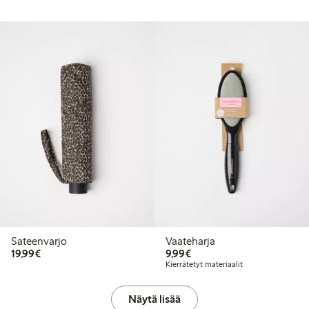
Sateenvarjo
Vaateharja
19,99 €
9,99 €
19,99€
9,99€
Kierrätetyt materiaalit
Näytä lisää