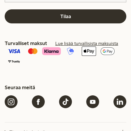
Tilaa
Turvalliset maksut
Lue lisää turvallisista maksuista
Seuraa meitä