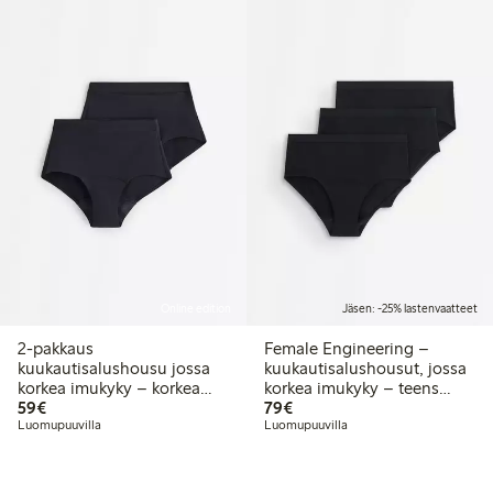
Online edition
Jäsen: -25% lastenvaatteet
2-pakkaus
Female Engineering –
kuukautisalushousu jossa
kuukautisalushousut, jossa
korkea imukyky – korkea
korkea imukyky – teens
59,00 €
79,00 €
vyötärö – Female
59€
hiphugger 3 kpl -pakkaus
79€
Engineering
Luomupuuvilla
Luomupuuvilla