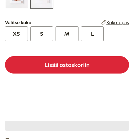
Valitse koko:
Koko-opas
Valitse koko:
XS
S
M
L
Lisää ostoskoriin