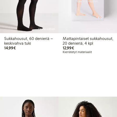
Online edition
Sukkahousut, 60 denieriä –
Mattapintaiset sukkahousut,
keskivahva tuki
20 denieriä, 4 kpl
14,99 €
12,99 €
14,99€
12,99€
Kierrätetyt materiaalit