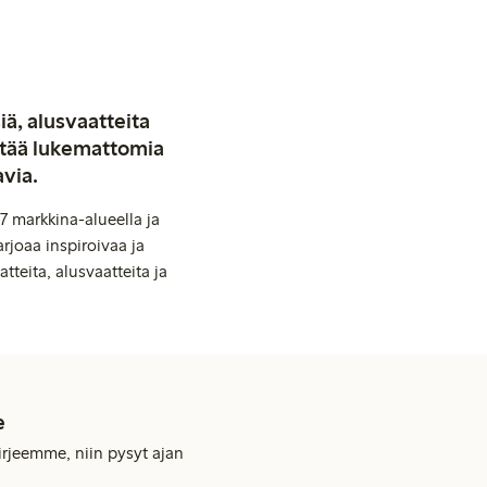
iä, alusvaatteita
stää lukemattomia
avia.
7 markkina-alueella ja
rjoaa inspiroivaa ja
tteita, alusvaatteita ja
e
kirjeemme, niin pysyt ajan