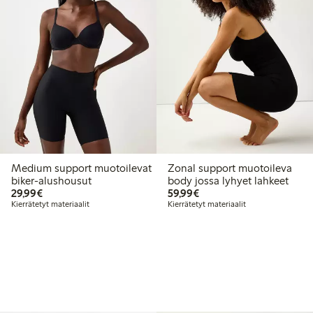
Medium support muotoilevat
Zonal support muotoileva
biker-alushousut
body jossa lyhyet lahkeet
29,99 €
59,99 €
29,99€
59,99€
Kierrätetyt materiaalit
Kierrätetyt materiaalit