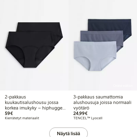
Online edition
2-pakkaus
3-pakkaus saumattomia
kuukautisalushousu jossa
alushousuja joissa normaali
korkea imukyky – hiphugger
vyötärö
59,00 €
24,99 €
– Female Engineering
59€
24,99€
Kierrätetyt materiaalit
TENCEL™ Lyocell
Näytä lisää