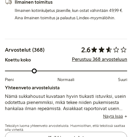
Ilmainen toimitus
Ilmainen kotiinkuljetus jäsenille, kun ostat vähintään 49,99 €.
Aina ilmainen toimitus ja palautus Lindex-myymälöihin.
2.6
Arvostelut (368)
Perustuu 368 arvosteluun
Koettu koko
Pieni
Normaali
Suuri
Yhteenveto arvosteluista
Nämä sukkahousut kuvataan hyvin tiukasti istuviksi, usein
odotettua pienemmiksi, mikä tekee niiden pukemisesta
hankalaa ilman repeämistä. Asiakkaat raportoivat usein
huonosta kestävyydestä, sillä materiaali rikkoutuu tai
Näytä lisää
siihen muodostuu reikiä jo ensimmäisellä käyttökerralla,
Tekoälyn luoma yhteenveto arvosteluista. Huomioithan, että tekstissä saattaa
vaikka olisi valinnut isomman koon.
olla virheitä.