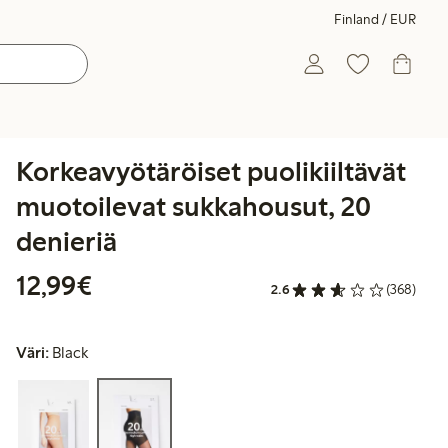
Finland / EUR
Korkeavyötäröiset puolikiiltävät
muotoilevat sukkahousut, 20
denieriä
12,99 €
12,99€
2.6
(368)
Väri:
Black