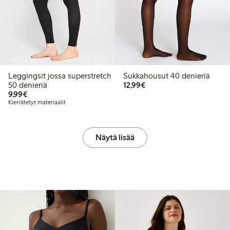
Leggingsit jossa superstretch
Sukkahousut 40 denieriä
12,99 €
50 denieriä
12,99€
9,99 €
9,99€
Kierrätetyt materiaalit
Näytä lisää