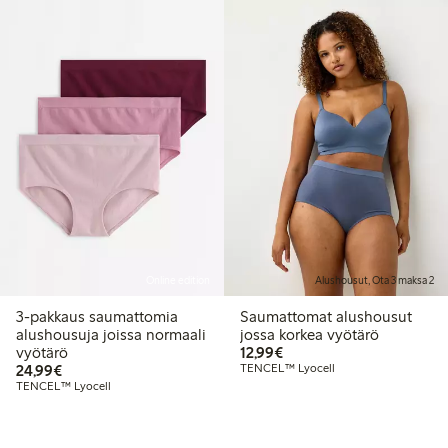
Online edition
Alushousut, Ota 3 maksa 2
3-pakkaus saumattomia
Saumattomat alushousut
alushousuja joissa normaali
jossa korkea vyötärö
12,99 €
vyötärö
12,99€
24,99 €
24,99€
TENCEL™ Lyocell
TENCEL™ Lyocell