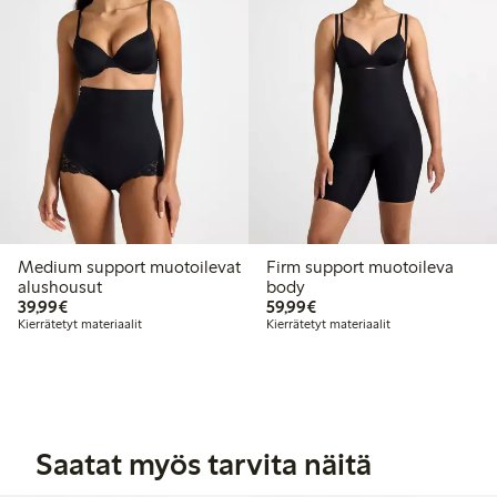
Medium support muotoilevat
Firm support muotoileva
alushousut
body
39,99 €
59,99 €
39,99€
59,99€
Kierrätetyt materiaalit
Kierrätetyt materiaalit
Saatat myös tarvita näitä