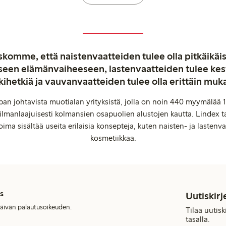
komme, että naistenvaatteiden tulee olla pitkäikäis
aiseen elämänvaiheeseen, lastenvaatteiden tulee ke
kihetkiä ja vauvanvaatteiden tulee olla erittäin muk
an johtavista muotialan yrityksistä, jolla on noin 440 myymälää 1
manlaajuisesti kolmansien osapuolien alustojen kautta. Lindex ta
oima sisältää useita erilaisia konsepteja, kuten naisten- ja lastenvaa
kosmetiikkaa.
s
Uutiskirj
päivän palautusoikeuden.
Tilaa uutis
tasalla.