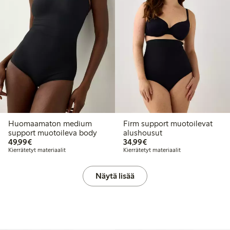
Huomaamaton medium
Firm support muotoilevat
support muotoileva body
alushousut
49,99 €
34,99 €
49,99€
34,99€
Kierrätetyt materiaalit
Kierrätetyt materiaalit
Näytä lisää