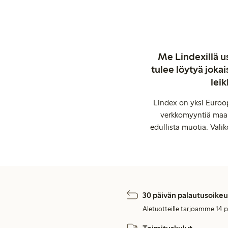
Me Lindexillä us
tulee löytyä jok
leik
Lindex on yksi Euroop
verkkomyyntiä maail
edullista muotia. Valik
30 päivän palautusoikeu
Aletuotteille tarjoamme 14 