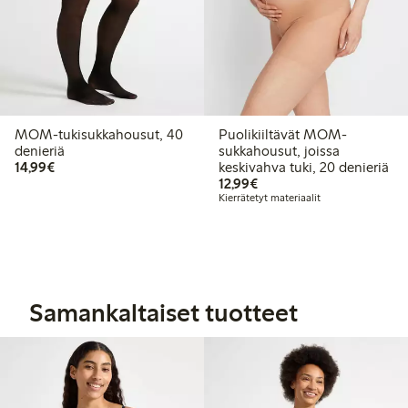
MOM-tukisukkahousut, 40
Puolikiiltävät MOM-
denieriä
sukkahousut, joissa
14,99 €
14,99€
keskivahva tuki, 20 denieriä
12,99 €
12,99€
Kierrätetyt materiaalit
Samankaltaiset tuotteet