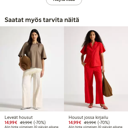
Saatat myös tarvita näitä
Leveät housut
Housut jossa kirjailu
Alennettu hinta: 14,99 €
Normaalihinta: 49,99 €
70% alennus
Alennettu hinta: 14,99 
Normaalihinta: 
70% alennus
14,99€
(-70%)
14,99€
(-70%)
49,99€
49,99€
Alin hinta viimeisen 30 päivän aikana:
Alin hinta viimeisen 30 päivän aikana: