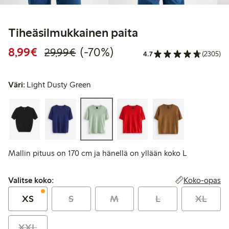
Tiheäsilmukkainen paita
Alennettu hinta: 8,99 €
Normaalihinta: 29,99 €
70% alennus
8,99€
(-70%)
29,99€
4.7
(2305)
Väri:
Light Dusty Green
Mallin pituus on 170 cm ja hänellä on yllään koko L
Valitse koko:
Koko-opas
Valitse koko:
XS
S
M
L
XL
XXL