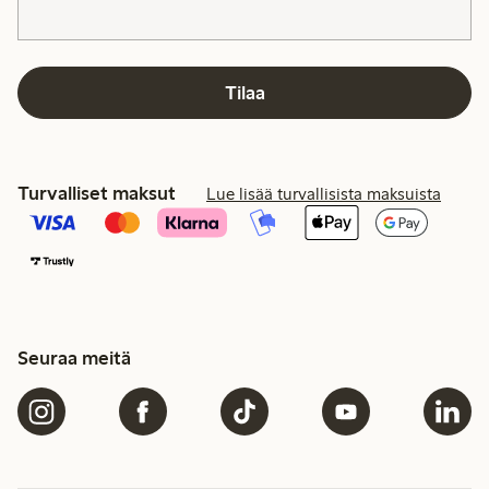
Tilaa
Turvalliset maksut
Lue lisää turvallisista maksuista
Seuraa meitä