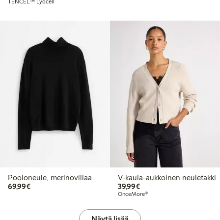
TENCEL™ Lyocell
Pooloneule, merinovillaa
V-kaula-aukkoinen neuletakki
69,99 €
39,99 €
69,99€
39,99€
OnceMore®
Näytä lisää