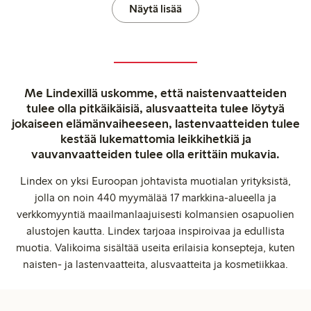
Näytä lisää
Me Lindexillä uskomme, että naistenvaatteiden
tulee olla pitkäikäisiä, alusvaatteita tulee löytyä
jokaiseen elämänvaiheeseen, lastenvaatteiden tulee
kestää lukemattomia leikkihetkiä ja
vauvanvaatteiden tulee olla erittäin mukavia.
Lindex on yksi Euroopan johtavista muotialan yrityksistä,
jolla on noin 440 myymälää 17 markkina-alueella ja
verkkomyyntiä maailmanlaajuisesti kolmansien osapuolien
alustojen kautta. Lindex tarjoaa inspiroivaa ja edullista
muotia. Valikoima sisältää useita erilaisia konsepteja, kuten
naisten- ja lastenvaatteita, alusvaatteita ja kosmetiikkaa.