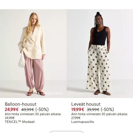
Online edition
Balloon-housut
Leveät housut
Alennettu hinta: 24,99 €
Normaalihinta: 49,99 €
50% alennus
Alennettu hinta: 19,99 
Normaalihinta: 3
50% alennus
24,99€
(-50%)
19,99€
(-50%)
49,99€
39,99€
Alin hinta viimeisen 30 päivän aikana:
Alin hinta viimeisen 30 päivän aikana:
Alin hinta viimeisen 30 päivän aikana: 34,99 €
Alin hinta viimeisen 30 päivän aika
34,99€
27,99€
TENCEL™ Modaali
Luomupuuvilla