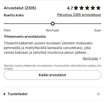
4.7
Arvostelut (2305)
Perustuu 2305 arvosteluun
Koettu koko
Pieni
Normaali
Suuri
Yhteenveto arvosteluista
Tiheäsilmukkainen pusero kuvataan yleisesti mukavaksi,
pehmeällä ja miellyttävällä kankaalla varustetuksi, joka
vastaa kokoaan ja säilyttää muotonsa pesun jälkeen.
Asiakkaat pitävät sitä tyylikkäänä ja monikäyttöisenä, vaikka
Näytä lisää
muutamat mainitsevat saumoihin liittyviä ongelmia tai
Tekoälyn luoma yhteenveto arvosteluista. Huomioithan, että tekstissä saattaa olla
pientä nukkaantumista käytön jälkeen.
virheitä.
Kaikki arvostelut
Tuotetiedot