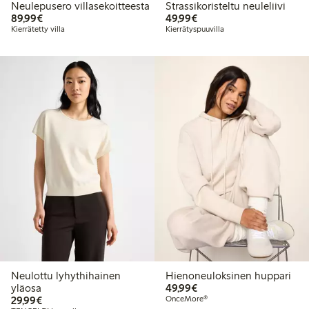
Neulepusero villasekoitteesta
Strassikoristeltu neuleliivi
89,99 €
49,99 €
89,99€
49,99€
Kierrätetty villa
Kierrätyspuuvilla
Neulottu lyhythihainen
Hienoneuloksinen huppari
49,99 €
yläosa
49,99€
29,99 €
29,99€
OnceMore®