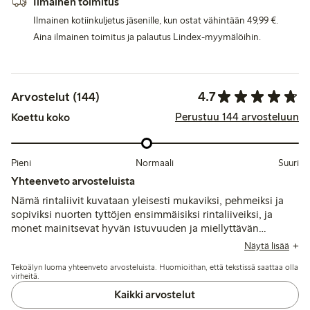
Ilmainen toimitus
Ilmainen kotiinkuljetus jäsenille, kun ostat vähintään 49,99 €.
Aina ilmainen toimitus ja palautus Lindex-myymälöihin.
4.7
Arvostelut (144)
Perustuu 144 arvosteluun
Koettu koko
Pieni
Normaali
Suuri
Yhteenveto arvosteluista
Nämä rintaliivit kuvataan yleisesti mukaviksi, pehmeiksi ja
sopiviksi nuorten tyttöjen ensimmäisiksi rintaliiveiksi, ja
monet mainitsevat hyvän istuvuuden ja miellyttävän
materiaalin. Jotkut asiakkaat kokevat, että koko on pieni,
Näytä lisää
erityisesti kupin osalta, ja muutamat mainitsevat lyhyemmät
Tekoälyn luoma yhteenveto arvosteluista. Huomioithan, että tekstissä saattaa olla
olkaimet sekä suosivat toppaamattomia vaihtoehtoja.
virheitä.
Kaikki arvostelut