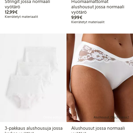
Stringit jossa normaali
Huomaamattomat
vyötärö
alushousut jossa normaali
12,99 €
12,99€
vyötärö
9,99 €
Kierrätetyt materiaalit
9,99€
Kierrätetyt materiaalit
Online edition
Alushousut, Ota 3 maksa 2
3-pakkaus alushousuja jossa
Alushousut jossa normaali