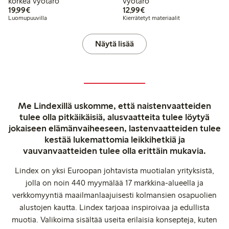
korkea vyötärö
vyötärö
19,99 €
12,99 €
19,99€
12,99€
Luomupuuvilla
Kierrätetyt materiaalit
Näytä lisää
Me Lindexillä uskomme, että naistenvaatteiden
tulee olla pitkäikäisiä, alusvaatteita tulee löytyä
jokaiseen elämänvaiheeseen, lastenvaatteiden tulee
kestää lukemattomia leikkihetkiä ja
vauvanvaatteiden tulee olla erittäin mukavia.
Lindex on yksi Euroopan johtavista muotialan yrityksistä,
jolla on noin 440 myymälää 17 markkina-alueella ja
verkkomyyntiä maailmanlaajuisesti kolmansien osapuolien
alustojen kautta. Lindex tarjoaa inspiroivaa ja edullista
muotia. Valikoima sisältää useita erilaisia konsepteja, kuten