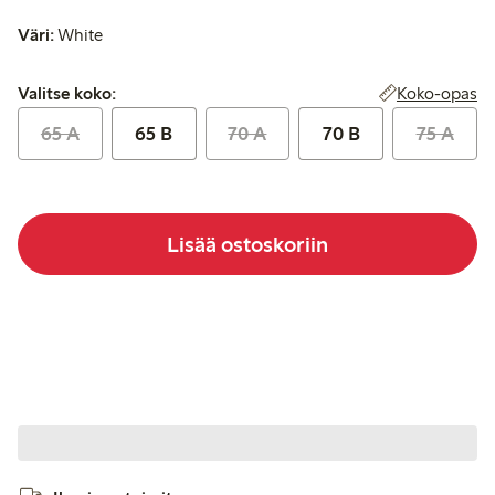
Väri:
White
Valitse koko:
Koko-opas
Valitse koko:
65 A
65 B
70 A
70 B
75 A
Lisää ostoskoriin