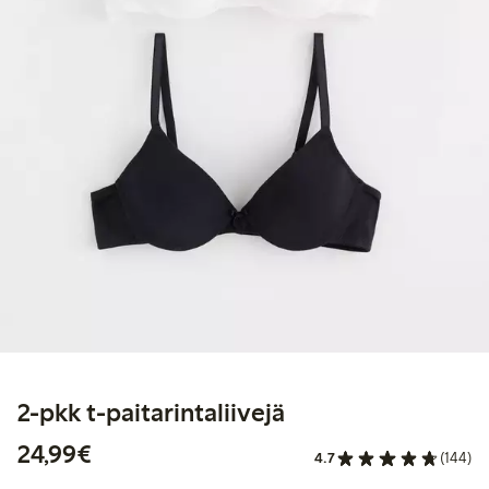
2-pkk t-paitarintaliivejä
24,99 €
24,99€
4.7
(144)