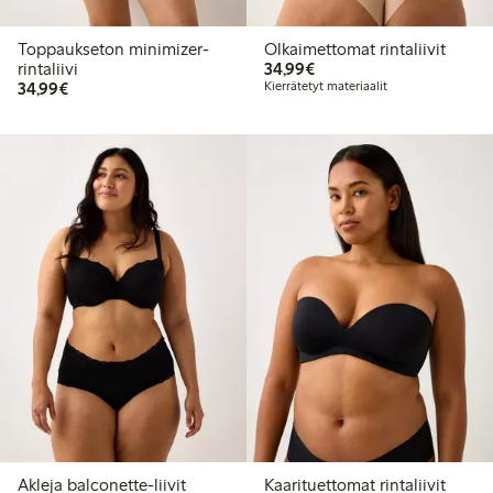
Toppaukseton minimizer-
Olkaimettomat rintaliivit
34,99 €
rintaliivi
34,99€
34,99 €
34,99€
Kierrätetyt materiaalit
Akleja balconette-liivit
Kaarituettomat rintaliivit