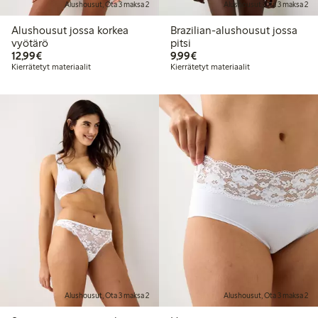
Alushousut, Ota 3 maksa 2
Alushousut, Ota 3 maksa 2
Alushousut jossa korkea
Brazilian-alushousut jossa
vyötärö
pitsi
12,99 €
9,99 €
12,99€
9,99€
Kierrätetyt materiaalit
Kierrätetyt materiaalit
Alushousut, Ota 3 maksa 2
Alushousut, Ota 3 maksa 2