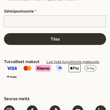
Sähköpostiosoite
*
Tilaa
Turvalliset maksut
Lue lisää turvallisista maksuista
Seuraa meitä