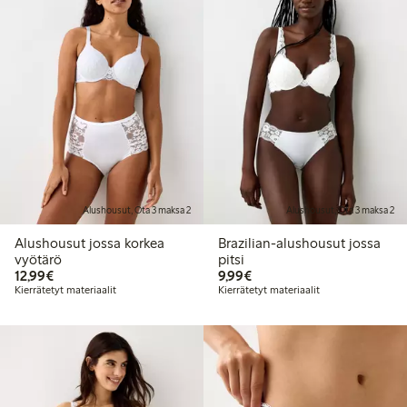
Alushousut, Ota 3 maksa 2
Alushousut, Ota 3 maksa 2
Alushousut jossa korkea
Brazilian-alushousut jossa
vyötärö
pitsi
12,99 €
9,99 €
12,99€
9,99€
Kierrätetyt materiaalit
Kierrätetyt materiaalit