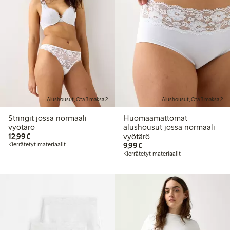
Alushousut, Ota 3 maksa 2
Alushousut, Ota 3 maksa 2
Stringit jossa normaali
Huomaamattomat
vyötärö
alushousut jossa normaali
12,99 €
12,99€
vyötärö
9,99 €
Kierrätetyt materiaalit
9,99€
Kierrätetyt materiaalit