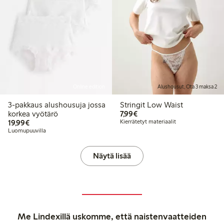
Online edition
Alushousut, Ota 3 maksa 2
3-pakkaus alushousuja jossa
Stringit Low Waist
7,99 €
korkea vyötärö
7,99€
19,99 €
19,99€
Kierrätetyt materiaalit
Luomupuuvilla
Näytä lisää
Me Lindexillä uskomme, että naistenvaatteiden