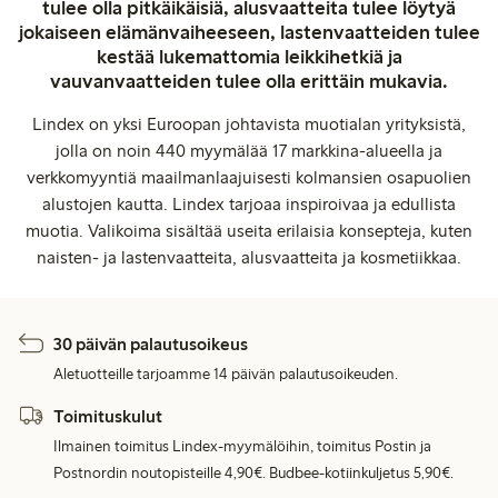
tulee olla pitkäikäisiä, alusvaatteita tulee löytyä
jokaiseen elämänvaiheeseen, lastenvaatteiden tulee
kestää lukemattomia leikkihetkiä ja
vauvanvaatteiden tulee olla erittäin mukavia.
Lindex on yksi Euroopan johtavista muotialan yrityksistä,
jolla on noin 440 myymälää 17 markkina-alueella ja
verkkomyyntiä maailmanlaajuisesti kolmansien osapuolien
alustojen kautta. Lindex tarjoaa inspiroivaa ja edullista
muotia. Valikoima sisältää useita erilaisia konsepteja, kuten
naisten- ja lastenvaatteita, alusvaatteita ja kosmetiikkaa.
30 päivän palautusoikeus
Aletuotteille tarjoamme 14 päivän palautusoikeuden.
Toimituskulut
Ilmainen toimitus Lindex-myymälöihin, toimitus Postin ja
Postnordin noutopisteille 4,90€. Budbee-kotiinkuljetus 5,90€.