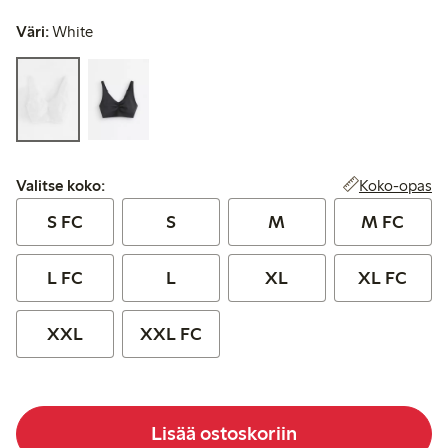
Väri:
White
Valitse koko:
Koko-opas
Valitse koko:
S FC
S
M
M FC
L FC
L
XL
XL FC
XXL
XXL FC
Lisää ostoskoriin