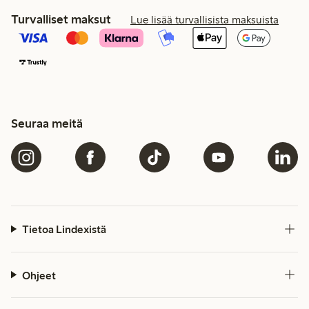
Turvalliset maksut
Lue lisää turvallisista maksuista
Seuraa meitä
Tietoa Lindexistä
Ohjeet