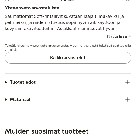
Yhteenveto arvosteluista
Saumattomat Soft-rintaliivit kuvataan laajalti mukaviksi ja
pehmeiksi, ja niiden istuvuus sopii hyvin arkikäyttöön ja
kevyisiin aktiviteetteihin. Asiakkaat mainitsevat hyvän
joustavuuden ja hellävaraisen tuen, vaikka jotkut
Näytä lisää
suuremmilla rinnoilla kokevat tuen vähäiseksi ja istuvuuden
Tekoälyn luoma yhteenveto arvosteluista. Huomioithan, että tekstissä saattaa olla
vähemmän tukevaksi; satunnaisia ongelmia ovat koukkujen
virheitä.
ja olkaimien aiheuttama hiertyminen.
Kaikki arvostelut
Tuotetiedot
Materiaali
Muiden suosimat tuotteet