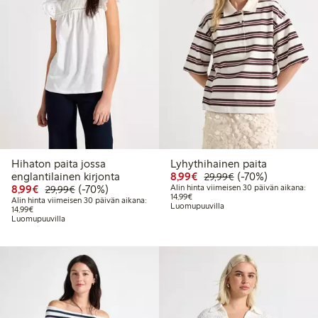
Hihaton paita jossa
Lyhythihainen paita
Alennettu hinta: 8,99 €
Normaalihinta: 2
70% alennus
englantilainen kirjonta
8,99€
(-70%)
29,99€
Alennettu hinta: 8,99 €
Normaalihinta: 29,99 €
70% alennus
8,99€
(-70%)
Alin hinta viimeisen 30 päivän aikana:
29,99€
Alin hinta viimeisen 30 päivän aika
14,99€
Alin hinta viimeisen 30 päivän aikana:
Luomupuuvilla
Alin hinta viimeisen 30 päivän aikana: 14,99 €
14,99€
Luomupuuvilla