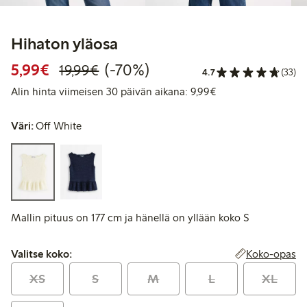
Hihaton yläosa
Alennettu hinta: 5,99 €
Normaalihinta: 19,99 €
70% alennus
5,99€
(-70%)
19,99€
4.7
(33)
Alin hinta viimeise
Alin hinta viimeisen 30 päivän aikana: 9,99€
Väri:
Off White
Mallin pituus on 177 cm ja hänellä on yllään koko S
Valitse koko:
Koko-opas
Valitse koko:
XS
S
M
L
XL