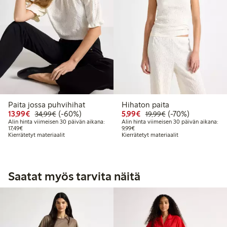
Paita jossa puhvihihat
Hihaton paita
Alennettu hinta: 13,99 €
Normaalihinta: 34,99 €
60% alennus
Alennettu hinta: 5,99 €
Normaalihinta: 19
70% alennus
13,99€
(-60%)
5,99€
(-70%)
34,99€
19,99€
Alin hinta viimeisen 30 päivän aikana:
Alin hinta viimeisen 30 päivän aikana:
Alin hinta viimeisen 30 päivän aikana: 17,49 €
Alin hinta viimeisen 30 päivän aikan
17,49€
9,99€
Kierrätetyt materiaalit
Kierrätetyt materiaalit
Saatat myös tarvita näitä