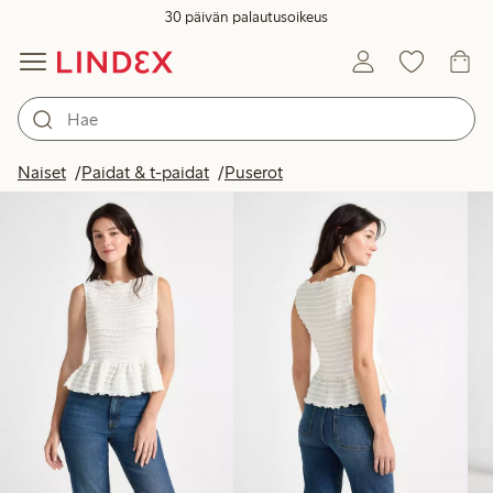
30 päivän palautusoikeus
Tuotteet kuvassa
Naiset
Paidat & t-paidat
Puserot