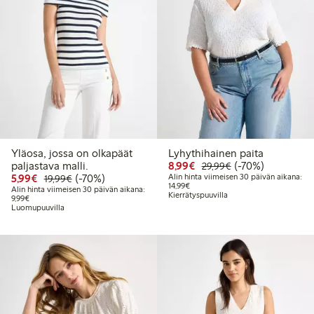
Yläosa, jossa on olkapäät
Lyhythihainen paita
Alennettu hinta: 8,99 €
Normaalihinta: 2
70% alennus
paljastava malli.
8,99€
(-70%)
29,99€
Alennettu hinta: 5,99 €
Normaalihinta: 19,99 €
70% alennus
5,99€
(-70%)
Alin hinta viimeisen 30 päivän aikana:
19,99€
Alin hinta viimeisen 30 päivän aika
14,99€
Alin hinta viimeisen 30 päivän aikana:
Kierrätyspuuvilla
Alin hinta viimeisen 30 päivän aikana: 9,99 €
9,99€
Luomupuuvilla