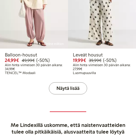
Online edition
Balloon-housut
Leveät housut
Alennettu hinta: 24,99 €
Normaalihinta: 49,99 €
50% alennus
Alennettu hinta: 19,99 
Normaalihinta: 3
50% alennus
24,99€
(-50%)
19,99€
(-50%)
49,99€
39,99€
Alin hinta viimeisen 30 päivän aikana:
Alin hinta viimeisen 30 päivän aikana:
Alin hinta viimeisen 30 päivän aikana: 34,99 €
Alin hinta viimeisen 30 päivän aika
34,99€
27,99€
TENCEL™ Modaali
Luomupuuvilla
Näytä lisää
Me Lindexillä uskomme, että naistenvaatteiden
tulee olla pitkäikäisiä, alusvaatteita tulee löytyä