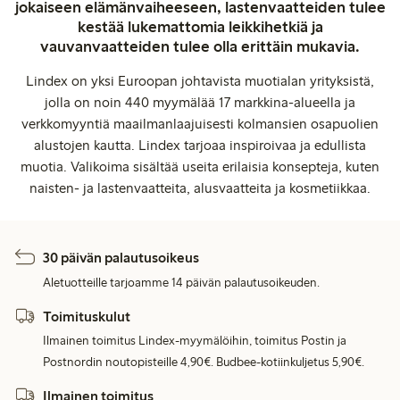
jokaiseen elämänvaiheeseen, lastenvaatteiden tulee
kestää lukemattomia leikkihetkiä ja
vauvanvaatteiden tulee olla erittäin mukavia.
Lindex on yksi Euroopan johtavista muotialan yrityksistä,
jolla on noin 440 myymälää 17 markkina-alueella ja
verkkomyyntiä maailmanlaajuisesti kolmansien osapuolien
alustojen kautta. Lindex tarjoaa inspiroivaa ja edullista
muotia. Valikoima sisältää useita erilaisia konsepteja, kuten
naisten- ja lastenvaatteita, alusvaatteita ja kosmetiikkaa.
30 päivän palautusoikeus
Aletuotteille tarjoamme 14 päivän palautusoikeuden.
Toimituskulut
Ilmainen toimitus Lindex-myymälöihin, toimitus Postin ja
Postnordin noutopisteille 4,90€. Budbee-kotiinkuljetus 5,90€.
Ilmainen toimitus