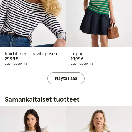
Raidallinen puuvillapusero
Toppi
29,99 €
19,99 €
29,99€
19,99€
Luomupuuvilla
Luomupuuvilla
Näytä lisää
Samankaltaiset tuotteet