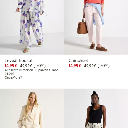
Leveät housut
Chinokset
Alennettu hinta: 14,99 €
Normaalihinta: 49,99 €
70% alennus
Alennettu hinta: 14,99 
Normaalihinta: 
70% alennus
14,99€
(-70%)
14,99€
(-70%)
49,99€
49,99€
Alin hinta viimeisen 30 päivän aikana:
Alin hinta viimeisen 30 päivän aikana: 24,99 €
24,99€
OnceMore®