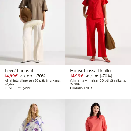
Leveät housut
Housut jossa kirjailu
Alennettu hinta: 14,99 €
Normaalihinta: 49,99 €
70% alennus
Alennettu hinta: 14,99 
Normaalihinta: 
70% alennus
14,99€
(-70%)
14,99€
(-70%)
49,99€
49,99€
Alin hinta viimeisen 30 päivän aikana:
Alin hinta viimeisen 30 päivän aikana:
Alin hinta viimeisen 30 päivän aikana: 24,99 €
Alin hinta viimeisen 30 päivän aika
24,99€
24,99€
TENCEL™ Lyocell
Luomupuuvilla