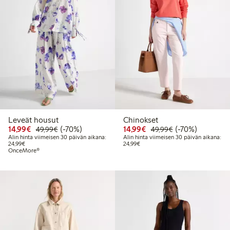
Leveät housut
Chinokset
Alennettu hinta: 14,99 €
Normaalihinta: 49,99 €
70% alennus
Alennettu hinta: 14,99 
Normaalihinta: 
70% alennus
14,99€
(-70%)
14,99€
(-70%)
49,99€
49,99€
Alin hinta viimeisen 30 päivän aikana:
Alin hinta viimeisen 30 päivän aikana:
Alin hinta viimeisen 30 päivän aikana: 24,99 €
Alin hinta viimeisen 30 päivän aika
24,99€
24,99€
OnceMore®