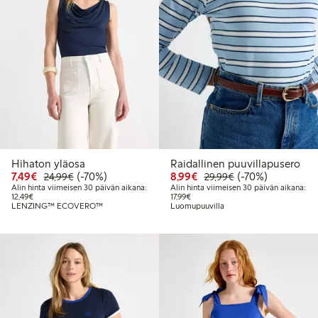
Hihaton yläosa
Raidallinen puuvillapusero
Alennettu hinta: 7,49 €
Normaalihinta: 24,99 €
70% alennus
Alennettu hinta: 8,99 €
Normaalihinta: 2
70% alennus
7,49€
(-70%)
8,99€
(-70%)
24,99€
29,99€
Alin hinta viimeisen 30 päivän aikana:
Alin hinta viimeisen 30 päivän aikana:
Alin hinta viimeisen 30 päivän aikana: 12,49 €
Alin hinta viimeisen 30 päivän aikan
12,49€
17,99€
LENZING™ ECOVERO™
Luomupuuvilla