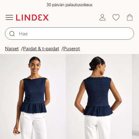
30 päivän palautusoikeus
Tuotteet kuvassa
Naiset
Paidat & t-paidat
Puserot