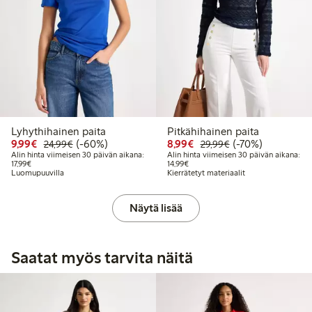
Lyhythihainen paita
Pitkähihainen paita
Alennettu hinta: 9,99 €
Normaalihinta: 24,99 €
60% alennus
Alennettu hinta: 8,99 €
Normaalihinta: 2
70% alennus
9,99€
(-60%)
8,99€
(-70%)
24,99€
29,99€
Alin hinta viimeisen 30 päivän aikana:
Alin hinta viimeisen 30 päivän aikana:
Alin hinta viimeisen 30 päivän aikana: 17,99 €
Alin hinta viimeisen 30 päivän aika
17,99€
14,99€
Luomupuuvilla
Kierrätetyt materiaalit
Näytä lisää
Saatat myös tarvita näitä