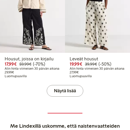
Housut, joissa on kirjailu
Leveät housut
Alennettu hinta: 17,99 €
Normaalihinta: 59,99 €
70% alennus
Alennettu hinta: 19,99 
Normaalihinta: 3
50% alennus
17,99€
(-70%)
19,99€
(-50%)
59,99€
39,99€
Alin hinta viimeisen 30 päivän aikana:
Alin hinta viimeisen 30 päivän aikana:
Alin hinta viimeisen 30 päivän aikana: 29,99 €
Alin hinta viimeisen 30 päivän aika
29,99€
27,99€
Luomupuuvilla
Luomupuuvilla
Näytä lisää
Me Lindexillä uskomme, että naistenvaatteiden