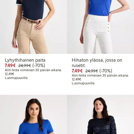
Lyhythihainen paita
Hihaton yläosa, jossa on
Alennettu hinta: 7,49 €
Normaalihinta: 24,99 €
70% alennus
7,49€
(-70%)
rusetit.
24,99€
Alennettu hinta: 7,49 €
Normaalihinta: 24
70% alennus
Alin hinta viimeisen 30 päivän aikana:
7,49€
(-70%)
24,99€
Alin hinta viimeisen 30 päivän aikana: 12,49 €
12,49€
Alin hinta viimeisen 30 päivän aikana:
Luomupuuvilla
Alin hinta viimeisen 30 päivän aika
12,49€
Luomupuuvilla