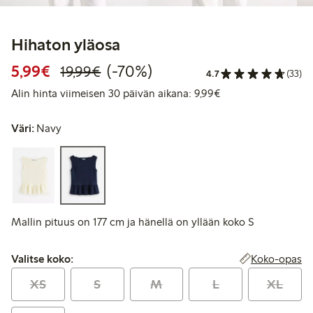
Hihaton yläosa
Alennettu hinta: 5,99 €
Normaalihinta: 19,99 €
70% alennus
5,99€
(-70%)
19,99€
4.7
(33)
Alin hinta viimeise
Alin hinta viimeisen 30 päivän aikana: 9,99€
Väri:
Navy
Mallin pituus on 177 cm ja hänellä on yllään koko S
Valitse koko:
Koko-opas
Valitse koko:
XS
S
M
L
XL