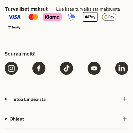
Turvalliset maksut
Lue lisää turvallisista maksuista
Seuraa meitä
Tietoa Lindexistä
Ohjeet