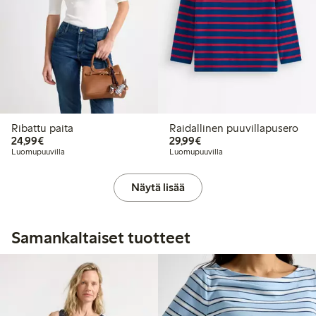
Ribattu paita
Raidallinen puuvillapusero
24,99 €
29,99 €
24,99€
29,99€
Luomupuuvilla
Luomupuuvilla
Näytä lisää
Samankaltaiset tuotteet