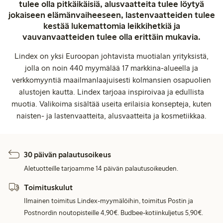
tulee olla pitkäikäisiä, alusvaatteita tulee löytyä
jokaiseen elämänvaiheeseen, lastenvaatteiden tulee
kestää lukemattomia leikkihetkiä ja
vauvanvaatteiden tulee olla erittäin mukavia.
Lindex on yksi Euroopan johtavista muotialan yrityksistä,
jolla on noin 440 myymälää 17 markkina-alueella ja
verkkomyyntiä maailmanlaajuisesti kolmansien osapuolien
alustojen kautta. Lindex tarjoaa inspiroivaa ja edullista
muotia. Valikoima sisältää useita erilaisia konsepteja, kuten
naisten- ja lastenvaatteita, alusvaatteita ja kosmetiikkaa.
30 päivän palautusoikeus
Aletuotteille tarjoamme 14 päivän palautusoikeuden.
Toimituskulut
Ilmainen toimitus Lindex-myymälöihin, toimitus Postin ja
Postnordin noutopisteille 4,90€. Budbee-kotiinkuljetus 5,90€.