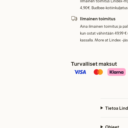
Ilmainen toimitus Lindex-my
4,90€. Budbee-kotiinkuljetus
Ilmainen toimitus
Aina ilmainen toimitus ja pa
kun ostat vähintään 49,99 € 
kassalla. More at Lindex -jä
Turvalliset maksut
Tietoa Lind
Ohjeet