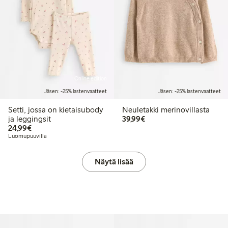
Online edition
Jäsen: -25% lastenvaatteet
Jäsen: -25% lastenvaatteet
Setti, jossa on kietaisubody
Neuletakki merinovillasta
39,99 €
ja leggingsit
39,99€
24,99 €
24,99€
Luomupuuvilla
Näytä lisää