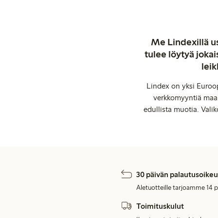
Me Lindexillä us
tulee löytyä jok
leik
Lindex on yksi Euroop
verkkomyyntiä maail
edullista muotia. Valik
30 päivän palautusoikeu
Aletuotteille tarjoamme 14 
Toimituskulut