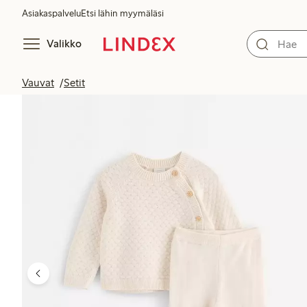
Asiakaspalvelu
Etsi lähin myymäläsi
Valikko
Vauvat
Setit