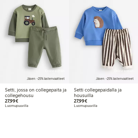
Online edition
Online edition
Jäsen: -25% lastenvaatteet
Jäsen: -25% lastenvaatteet
Setti, jossa on collegepaita ja
Setti collegepaidalla ja
collegehousu
housuilla
27,99 €
27,99 €
27,99€
27,99€
Luomupuuvilla
Luomupuuvilla