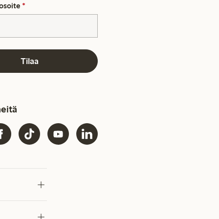
osoite
*
Tilaa
eitä