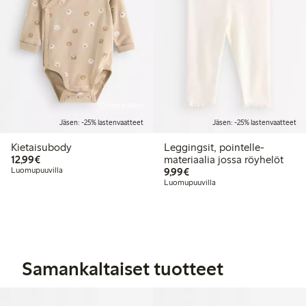
Online edition
Jäsen: -25% lastenvaatteet
Jäsen: -25% lastenvaatteet
Kietaisubody
Leggingsit, pointelle-
12,99 €
12,99€
materiaalia jossa röyhelöt
9,99 €
Luomupuuvilla
9,99€
Luomupuuvilla
Samankaltaiset tuotteet