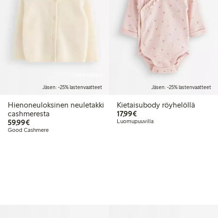
Online edition
Jäsen: -25% lastenvaatteet
Jäsen: -25% lastenvaatteet
Hienoneuloksinen neuletakki
Kietaisubody röyhelöllä
17,99 €
cashmeresta
17,99€
59,99 €
59,99€
Luomupuuvilla
Good Cashmere