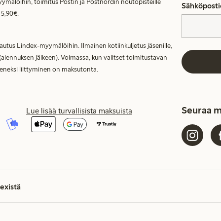
ymälöihin, toimitus Postin ja Postnordin noutopisteille
Sähköposti
 5,90€.
lautus Lindex-myymälöihin. Ilmainen kotiinkuljetus jäsenille,
(alennuksen jälkeen). Voimassa, kun valitset toimitustavan
seneksi liittyminen on maksutonta.
Seuraa m
Lue lisää turvallisista maksuista
existä