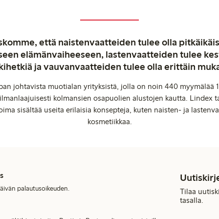
komme, että naistenvaatteiden tulee olla pitkäikäis
aiseen elämänvaiheeseen, lastenvaatteiden tulee ke
kihetkiä ja vauvanvaatteiden tulee olla erittäin muk
an johtavista muotialan yrityksistä, jolla on noin 440 myymälää 1
manlaajuisesti kolmansien osapuolien alustojen kautta. Lindex ta
oima sisältää useita erilaisia konsepteja, kuten naisten- ja lastenvaa
kosmetiikkaa.
s
Uutiskirj
päivän palautusoikeuden.
Tilaa uutis
tasalla.