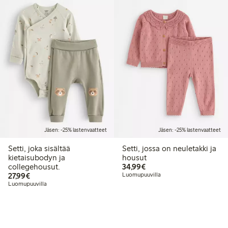
Jäsen: -25% lastenvaatteet
Jäsen: -25% lastenvaatteet
Setti, joka sisältää
Setti, jossa on neuletakki ja
kietaisubodyn ja
housut
34,99 €
collegehousut.
34,99€
27,99 €
27,99€
Luomupuuvilla
Luomupuuvilla