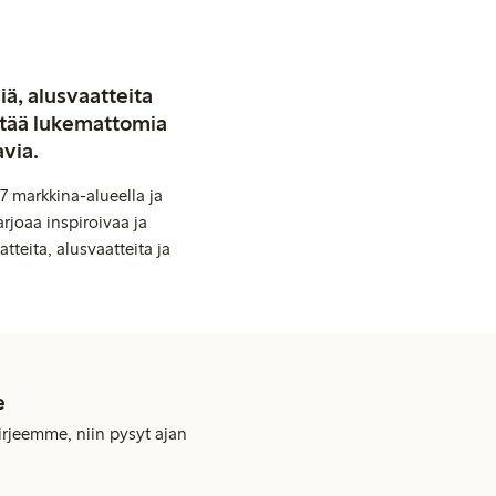
iä, alusvaatteita
stää lukemattomia
avia.
7 markkina-alueella ja
rjoaa inspiroivaa ja
tteita, alusvaatteita ja
e
kirjeemme, niin pysyt ajan