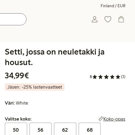
Finland / EUR
Setti, jossa on neuletakki ja
housut.
34,99 €
34,99€
5
(3)
Jäsen: -25% lastenvaatteet
Väri:
White
Valitse koko:
Koko-opas
Valitse koko:
50
56
62
68