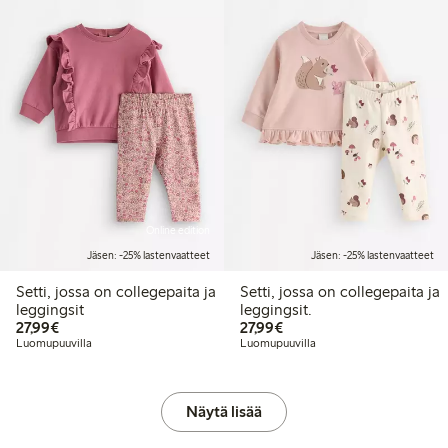
Online edition
Jäsen: -25% lastenvaatteet
Jäsen: -25% lastenvaatteet
Setti, jossa on collegepaita ja
Setti, jossa on collegepaita ja
leggingsit
leggingsit.
27,99 €
27,99 €
27,99€
27,99€
Luomupuuvilla
Luomupuuvilla
Näytä lisää