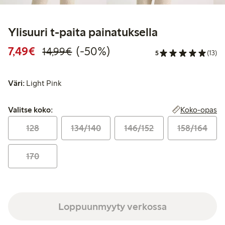
Ylisuuri t-paita painatuksella
Alennettu hinta: 7,49 €
Normaalihinta: 14,99 €
50% alennus
7,49€
(-50%)
14,99€
5
(13)
Väri:
Light Pink
Valitse koko:
Koko-opas
Valitse koko:
128
134/140
146/152
158/164
170
Loppuunmyyty verkossa