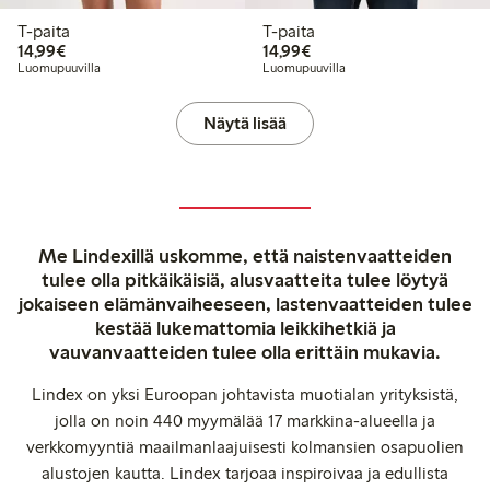
T-paita
T-paita
14,99 €
14,99 €
14,99€
14,99€
Luomupuuvilla
Luomupuuvilla
Näytä lisää
Me Lindexillä uskomme, että naistenvaatteiden
tulee olla pitkäikäisiä, alusvaatteita tulee löytyä
jokaiseen elämänvaiheeseen, lastenvaatteiden tulee
kestää lukemattomia leikkihetkiä ja
vauvanvaatteiden tulee olla erittäin mukavia.
Lindex on yksi Euroopan johtavista muotialan yrityksistä,
jolla on noin 440 myymälää 17 markkina-alueella ja
verkkomyyntiä maailmanlaajuisesti kolmansien osapuolien
alustojen kautta. Lindex tarjoaa inspiroivaa ja edullista