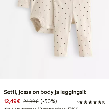
Setti, jossa on body ja leggingsit
Alennettu hinta: 12,49 €
Normaalihinta: 24,99 €
50% alennus
12,49€
(-50%)
24,99€
5
(1)
Alin hinta viimeise
Alin hinta viimeisen 30 päivän aikana: 17,49€