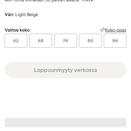
Väri:
Light Beige
Valitse koko:
Koko-opas
Valitse koko:
62
68
74
80
86
Loppuunmyyty verkossa