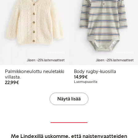
Online edition
Online edition
Jäsen: -25% lastenvaatteet
Jäsen: -25% lastenvaatteet
Palmikkoneulottu neuletakki
Body rugby-kuosilla
14,99 €
villasta.
14,99€
22,99 €
22,99€
Luomupuuvilla
Näytä lisää
Me Lindexillä uskomme, että naistenvaatteiden