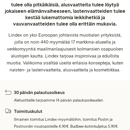
tulee olla pitkäikäisiä, alusvaatteita tulee löytyä
jokaiseen elämänvaiheeseen, lastenvaatteiden tulee
kestää lukemattomia leikkihetkiä ja
vauvanvaatteiden tulee olla erittäin mukavia.
Lindex on yksi Euroopan johtavista muotialan yrityksistä,
jolla on noin 440 myymälää 17 markkina-alueella ja
verkkomyyntiä maailmanlaajuisesti kolmansien osapuolien
alustojen kautta. Lindex tarjoaa inspiroivaa ja edullista
muotia. Valikoima sisältää useita erilaisia konsepteja, kuten
naisten- ja lastenvaatteita, alusvaatteita ja kosmetiikkaa.
30 päivän palautusoikeus
Aletuotteille tarjoamme 14 päivän palautusoikeuden.
Toimituskulut
Ilmainen toimitus Lindex-myymälöihin, toimitus Postin ja
Postnordin noutopisteille 4,90€. Budbee-kotiinkuljetus 5,90€.