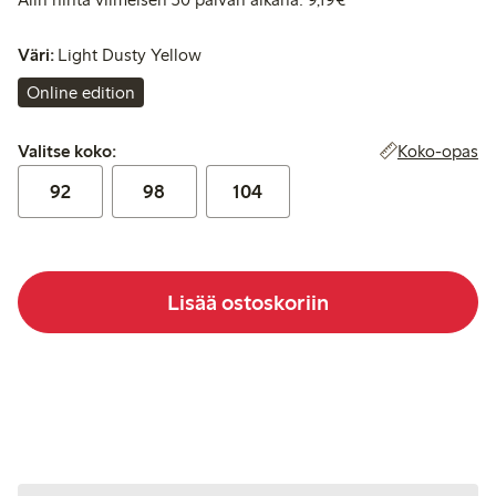
Väri:
Light Dusty Yellow
Online edition
Valitse koko:
Koko-opas
Valitse koko:
92
98
104
Lisää ostoskoriin