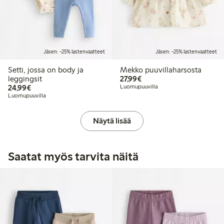
Jäsen: -25% lastenvaatteet
Jäsen: -25% lastenvaatteet
Setti, jossa on body ja
Mekko puuvillaharsosta
27,99 €
leggingsit
27,99€
24,99 €
24,99€
Luomupuuvilla
Luomupuuvilla
Näytä lisää
Saatat myös tarvita näitä