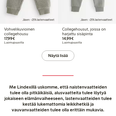
Jäsen: -25% lastenvaatteet
Jäsen: -25% lastenvaatteet
Vohvelikuvioinen
Collegehousut, joissa on
collegehousu
harjattu sisäpinta
17,99 €
14,99 €
17,99€
14,99€
Luomupuuvilla
Luomupuuvilla
Näytä lisää
Me Lindexillä uskomme, että naistenvaatteiden
tulee olla pitkäikäisiä, alusvaatteita tulee löytyä
jokaiseen elämänvaiheeseen, lastenvaatteiden tulee
kestää lukemattomia leikkihetkiä ja
vauvanvaatteiden tulee olla erittäin mukavia.