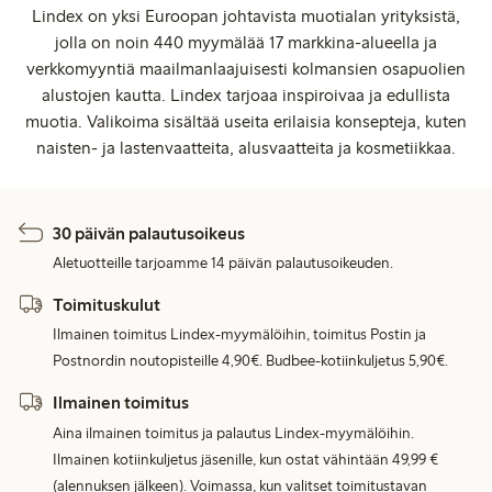
Lindex on yksi Euroopan johtavista muotialan yrityksistä,
jolla on noin 440 myymälää 17 markkina-alueella ja
verkkomyyntiä maailmanlaajuisesti kolmansien osapuolien
alustojen kautta. Lindex tarjoaa inspiroivaa ja edullista
muotia. Valikoima sisältää useita erilaisia konsepteja, kuten
naisten- ja lastenvaatteita, alusvaatteita ja kosmetiikkaa.
30 päivän palautusoikeus
Aletuotteille tarjoamme 14 päivän palautusoikeuden.
Toimituskulut
Ilmainen toimitus Lindex-myymälöihin, toimitus Postin ja
Postnordin noutopisteille 4,90€. Budbee-kotiinkuljetus 5,90€.
Ilmainen toimitus
Aina ilmainen toimitus ja palautus Lindex-myymälöihin.
Ilmainen kotiinkuljetus jäsenille, kun ostat vähintään 49,99 €
(alennuksen jälkeen). Voimassa, kun valitset toimitustavan