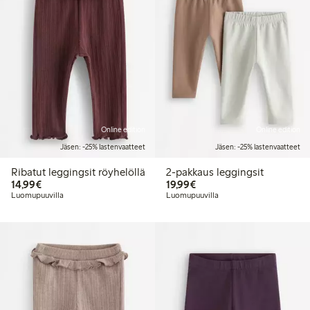
Online edition
Online edition
Jäsen: -25% lastenvaatteet
Jäsen: -25% lastenvaatteet
Ribatut leggingsit röyhelöllä
2-pakkaus leggingsit
14,99 €
19,99 €
14,99€
19,99€
Luomupuuvilla
Luomupuuvilla