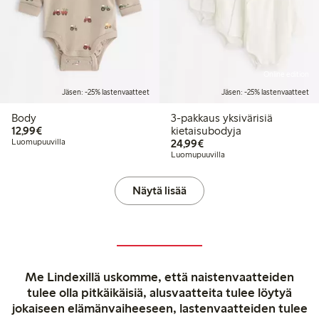
Online edition
Jäsen: -25% lastenvaatteet
Jäsen: -25% lastenvaatteet
Body
3-pakkaus yksivärisiä
12,99 €
12,99€
kietaisubodyja
24,99 €
Luomupuuvilla
24,99€
Luomupuuvilla
Näytä lisää
Me Lindexillä uskomme, että naistenvaatteiden
tulee olla pitkäikäisiä, alusvaatteita tulee löytyä
jokaiseen elämänvaiheeseen, lastenvaatteiden tulee