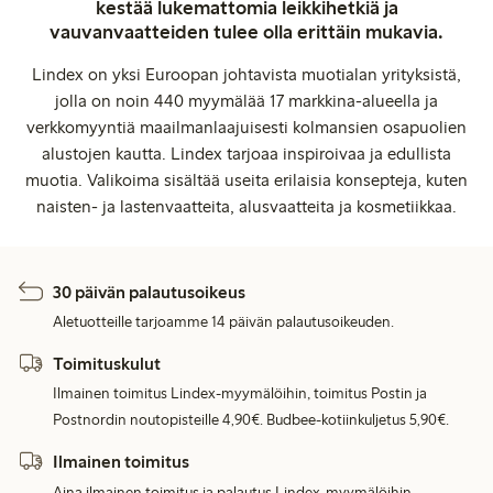
kestää lukemattomia leikkihetkiä ja
vauvanvaatteiden tulee olla erittäin mukavia.
Lindex on yksi Euroopan johtavista muotialan yrityksistä,
jolla on noin 440 myymälää 17 markkina-alueella ja
verkkomyyntiä maailmanlaajuisesti kolmansien osapuolien
alustojen kautta. Lindex tarjoaa inspiroivaa ja edullista
muotia. Valikoima sisältää useita erilaisia konsepteja, kuten
naisten- ja lastenvaatteita, alusvaatteita ja kosmetiikkaa.
30 päivän palautusoikeus
Aletuotteille tarjoamme 14 päivän palautusoikeuden.
Toimituskulut
Ilmainen toimitus Lindex-myymälöihin, toimitus Postin ja
Postnordin noutopisteille 4,90€. Budbee-kotiinkuljetus 5,90€.
Ilmainen toimitus
Aina ilmainen toimitus ja palautus Lindex-myymälöihin.