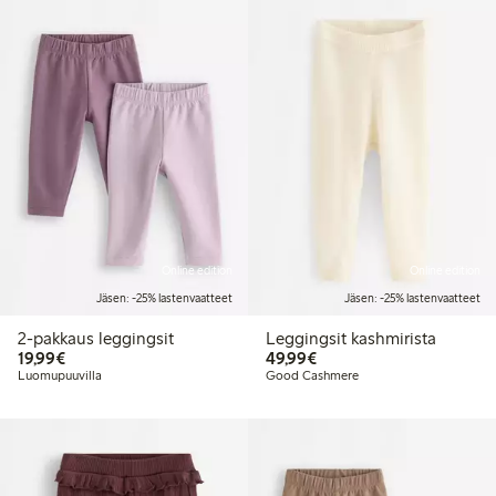
Online edition
Online edition
Jäsen: -25% lastenvaatteet
Jäsen: -25% lastenvaatteet
2-pakkaus leggingsit
Leggingsit kashmirista
19,99 €
49,99 €
19,99€
49,99€
Luomupuuvilla
Good Cashmere