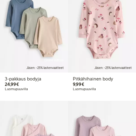
Online edition
Jäsen: -25% lastenvaatteet
Jäsen: -25% lastenvaatteet
3-pakkaus bodyja
Pitkähihainen body
24,99 €
9,99 €
24,99€
9,99€
Luomupuuvilla
Luomupuuvilla