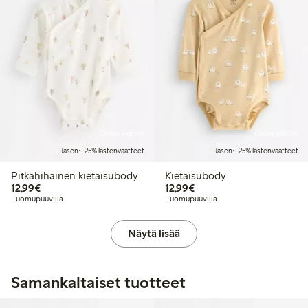
Online edition
Online edition
Jäsen: -25% lastenvaatteet
Jäsen: -25% lastenvaatteet
Pitkähihainen kietaisubody
Kietaisubody
12,99 €
12,99 €
12,99€
12,99€
Luomupuuvilla
Luomupuuvilla
Näytä lisää
Samankaltaiset tuotteet