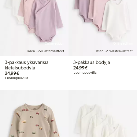
Online edition
Online edition
Jäsen: -25% lastenvaatteet
Jäsen: -25% lastenvaatteet
3-pakkaus yksivärisiä
3-pakkaus bodyja
24,99 €
kietaisubodyja
24,99€
24,99 €
24,99€
Luomupuuvilla
Luomupuuvilla