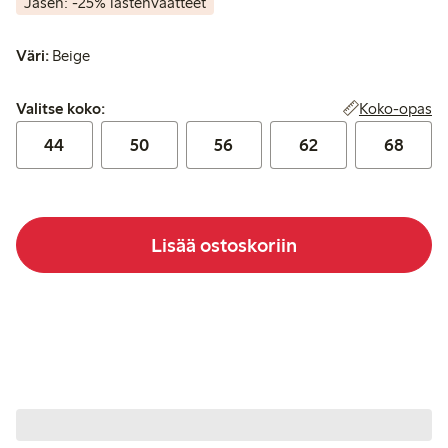
Jäsen: -25% lastenvaatteet
Väri:
Beige
Valitse koko:
Koko-opas
Valitse koko:
44
50
56
62
68
Lisää ostoskoriin