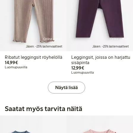
Online edition
Online edition
Jäsen: -25% lastenvaatteet
Jäsen: -25% lastenvaatteet
Ribatut leggingsit röyhelöllä
Leggingsit, joissa on harjattu
14,99 €
14,99€
sisäpinta
12,99 €
Luomupuuvilla
12,99€
Luomupuuvilla
Näytä lisää
Saatat myös tarvita näitä