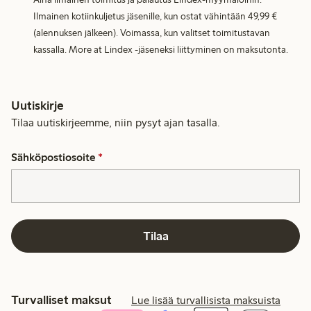
Ilmainen kotiinkuljetus jäsenille, kun ostat vähintään 49,99 €
(alennuksen jälkeen). Voimassa, kun valitset toimitustavan
kassalla. More at Lindex -jäseneksi liittyminen on maksutonta.
Uutiskirje
Tilaa uutiskirjeemme, niin pysyt ajan tasalla.
Sähköpostiosoite
*
Tilaa
Turvalliset maksut
Lue lisää turvallisista maksuista