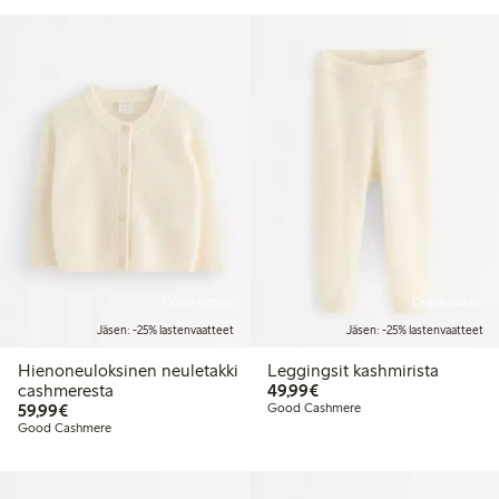
Online edition
Online edition
Jäsen: -25% lastenvaatteet
Jäsen: -25% lastenvaatteet
Hienoneuloksinen neuletakki
Leggingsit kashmirista
49,99 €
cashmeresta
49,99€
59,99 €
59,99€
Good Cashmere
Good Cashmere