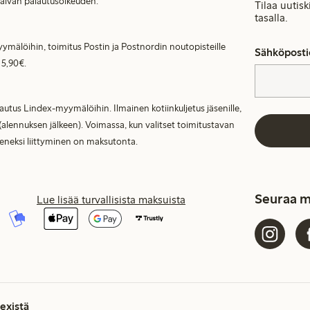
päivän palautusoikeuden.
Tilaa uutis
tasalla.
ymälöihin, toimitus Postin ja Postnordin noutopisteille
Sähköposti
 5,90€.
lautus Lindex-myymälöihin. Ilmainen kotiinkuljetus jäsenille,
(alennuksen jälkeen). Voimassa, kun valitset toimitustavan
seneksi liittyminen on maksutonta.
Seuraa m
Lue lisää turvallisista maksuista
existä