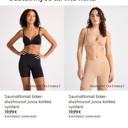
Alushousut, Ota 3 maksa 2
Alushousut, Ota 3 maksa 2
Saumattomat biker-
Saumattomat biker-
alushousut jossa korkea
alushousut jossa korkea
vyötärö
vyötärö
19,99 €
19,99 €
19,99€
19,99€
Kierrätetyt materiaalit
Kierrätetyt materiaalit