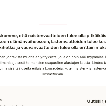
komme, että naistenvaatteiden tulee olla pitkäikäis
aiseen elämänvaiheeseen, lastenvaatteiden tulee ke
kihetkiä ja vauvanvaatteiden tulee olla erittäin muk
an johtavista muotialan yrityksistä, jolla on noin 440 myymälää 1
manlaajuisesti kolmansien osapuolien alustojen kautta. Lindex ta
oima sisältää useita erilaisia konsepteja, kuten naisten- ja lastenvaa
kosmetiikkaa.
s
Uutiskirj