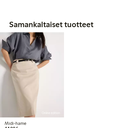
Samankaltaiset tuotteet
Online edition
Midi-hame