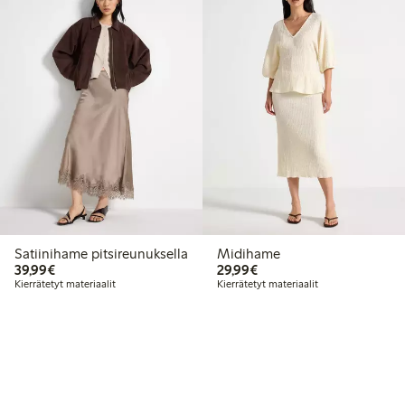
Satiinihame pitsireunuksella
Midihame
39,99 €
29,99 €
39,99€
29,99€
Kierrätetyt materiaalit
Kierrätetyt materiaalit