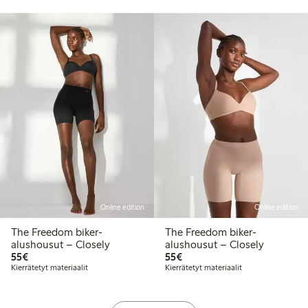
Online edition
Online edition
The Freedom biker-
The Freedom biker-
alushousut – Closely
alushousut – Closely
55,00 €
55,00 €
55€
55€
Kierrätetyt materiaalit
Kierrätetyt materiaalit