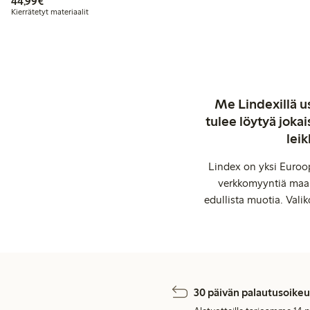
44,99 €
44,99€
Kierrätetyt materiaalit
Me Lindexillä us
tulee löytyä jok
leik
Lindex on yksi Euroop
verkkomyyntiä maail
edullista muotia. Valik
30 päivän palautusoikeu