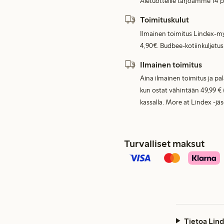
Aletuotteille tarjoamme 14 
Toimituskulut
Ilmainen toimitus Lindex-my
4,90€. Budbee-kotiinkuljetus
Ilmainen toimitus
Aina ilmainen toimitus ja pa
kun ostat vähintään 49,99 € 
kassalla. More at Lindex -jä
Turvalliset maksut
Tietoa Lind