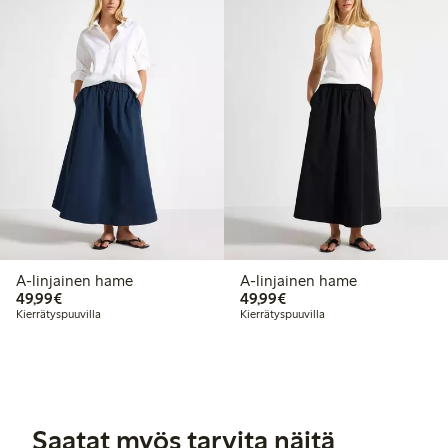
A-linjainen hame
A-linjainen hame
49,99 €
49,99 €
49,99€
49,99€
Kierrätyspuuvilla
Kierrätyspuuvilla
Saatat myös tarvita näitä