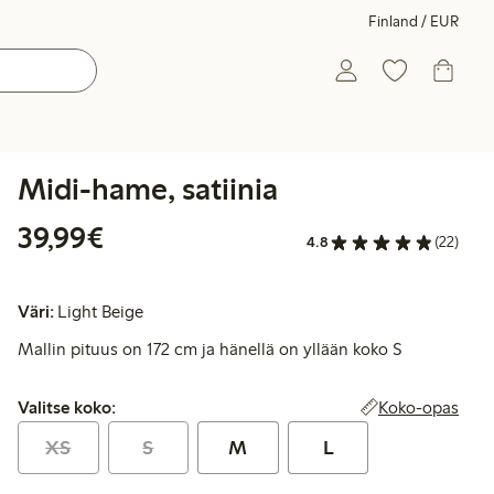
Finland / EUR
Midi-hame, satiinia
39,99 €
39,99€
4.8
(22)
Väri:
Light Beige
Mallin pituus on 172 cm ja hänellä on yllään koko S
Valitse koko:
Koko-opas
Valitse koko:
XS
S
M
L