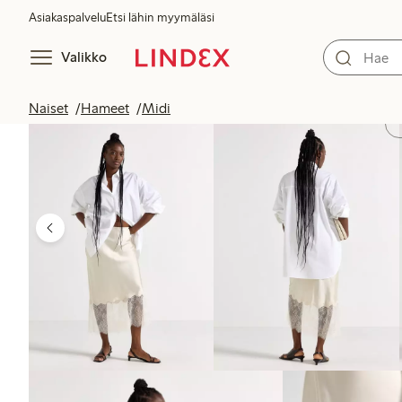
Asiakaspalvelu
Etsi lähin myymäläsi
Valikko
Naiset
Hameet
Midi