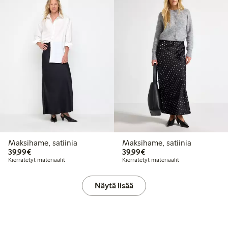
Maksihame, satiinia
Maksihame, satiinia
39,99 €
39,99 €
39,99€
39,99€
Kierrätetyt materiaalit
Kierrätetyt materiaalit
Näytä lisää