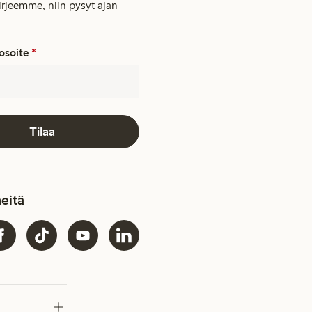
kirjeemme, niin pysyt ajan
osoite
*
Tilaa
eitä