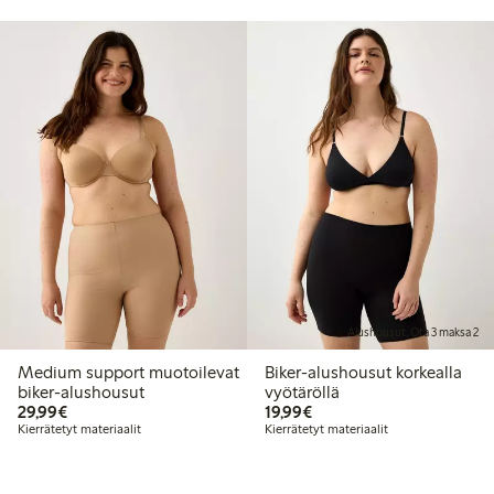
Alushousut, Ota 3 maksa 2
Medium support muotoilevat
Biker-alushousut korkealla
biker-alushousut
vyötäröllä
29,99 €
19,99 €
29,99€
19,99€
Kierrätetyt materiaalit
Kierrätetyt materiaalit