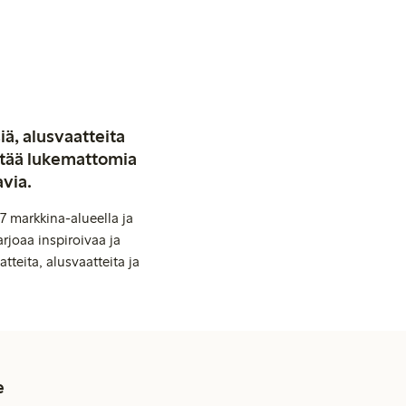
iä, alusvaatteita
stää lukemattomia
avia.
7 markkina-alueella ja
rjoaa inspiroivaa ja
tteita, alusvaatteita ja
e