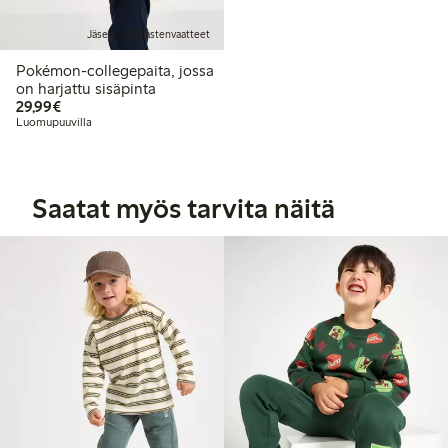
Jäsen: -25% lastenvaatteet
Pokémon-collegepaita, jossa
on harjattu sisäpinta
29,99 €
29,99€
Luomupuuvilla
Saatat myös tarvita näitä