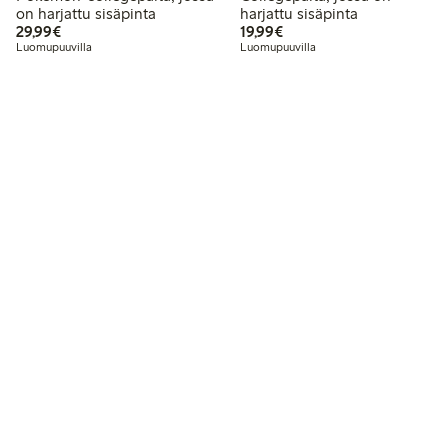
on harjattu sisäpinta
harjattu sisäpinta
29,99 €
19,99 €
29,99€
19,99€
Luomupuuvilla
Luomupuuvilla