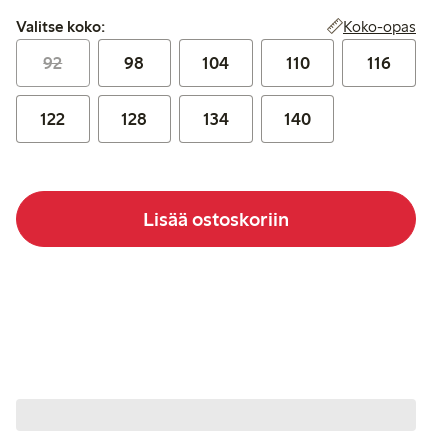
Valitse koko:
Koko-opas
Valitse koko:
92
98
104
110
116
122
128
134
140
Lisää ostoskoriin