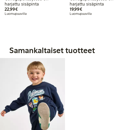
harjattu sisäpinta
harjattu sisäpinta
22,99 €
19,99 €
22,99€
19,99€
Luomupuuvilla
Luomupuuvilla
Samankaltaiset tuotteet