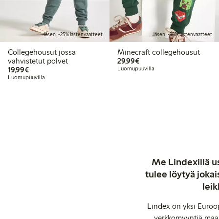
Jäsen: -25% lastenvaatteet
Jäsen: -25% lastenvaatteet
Collegehousut jossa
Minecraft collegehousut
29,99 €
vahvistetut polvet
29,99€
19,99 €
19,99€
Luomupuuvilla
Luomupuuvilla
Me Lindexillä us
tulee löytyä jok
leik
Lindex on yksi Euroop
verkkomyyntiä maail