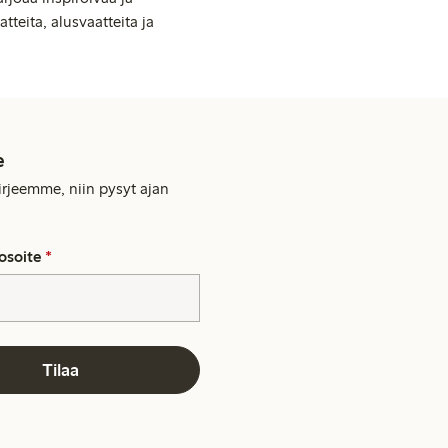
tteita, alusvaatteita ja
e
kirjeemme, niin pysyt ajan
osoite
*
Tilaa