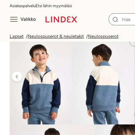
Asiakaspalvelu
Etsi lähin myymäläsi
Valikko
Lapset
Neulospuserot & neuletakit
Neulospuserot