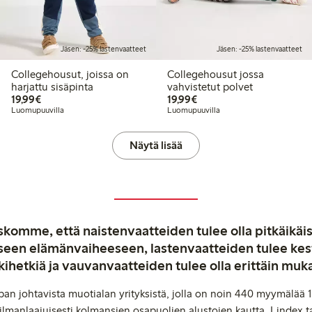
Jäsen: -25% lastenvaatteet
Jäsen: -25% lastenvaatteet
Collegehousut, joissa on
Collegehousut jossa
harjattu sisäpinta
vahvistetut polvet
19,99 €
19,99 €
19,99€
19,99€
Luomupuuvilla
Luomupuuvilla
Näytä lisää
komme, että naistenvaatteiden tulee olla pitkäikäis
aiseen elämänvaiheeseen, lastenvaatteiden tulee ke
kihetkiä ja vauvanvaatteiden tulee olla erittäin muk
an johtavista muotialan yrityksistä, jolla on noin 440 myymälää 1
manlaajuisesti kolmansien osapuolien alustojen kautta. Lindex ta