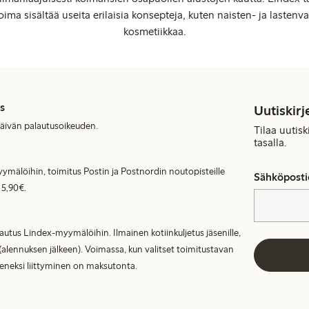
oima sisältää useita erilaisia konsepteja, kuten naisten- ja lastenvaa
kosmetiikkaa.
s
Uutiskirj
päivän palautusoikeuden.
Tilaa uutis
tasalla.
ymälöihin, toimitus Postin ja Postnordin noutopisteille
Sähköposti
 5,90€.
lautus Lindex-myymälöihin. Ilmainen kotiinkuljetus jäsenille,
(alennuksen jälkeen). Voimassa, kun valitset toimitustavan
seneksi liittyminen on maksutonta.