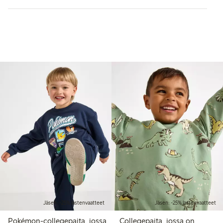
Jäsen: -25% lastenvaatteet
Jäsen: -25% lastenvaatteet
Pokémon-collegepaita, jossa
Collegepaita, jossa on