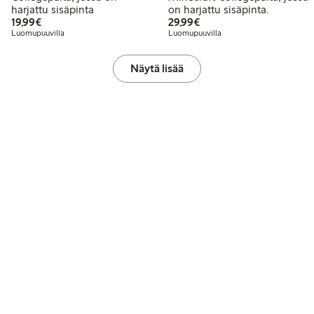
harjattu sisäpinta
on harjattu sisäpinta.
19,99 €
29,99 €
19,99€
29,99€
Luomupuuvilla
Luomupuuvilla
Näytä lisää