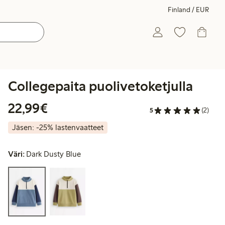
Finland / EUR
Collegepaita puolivetoketjulla
22,99 €
22,99€
5
(2)
Jäsen: -25% lastenvaatteet
Väri:
Dark Dusty Blue