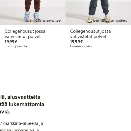
Jäsen: -25% lastenvaatteet
Jäsen: -25% lastenvaatteet
Collegehousut jossa
Collegehousut jossa
vahvistetut polvet
vahvistetut polvet
19,99 €
19,99 €
19,99€
19,99€
Luomupuuvilla
Luomupuuvilla
iä, alusvaatteita
stää lukemattomia
avia.
7 markkina-alueella ja
rjoaa inspiroivaa ja