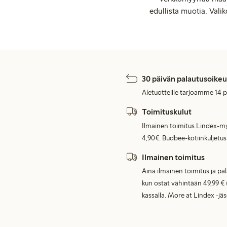
edullista muotia. Valik
30 päivän palautusoikeu
Aletuotteille tarjoamme 14 
Toimituskulut
Ilmainen toimitus Lindex-my
4,90€. Budbee-kotiinkuljetus
Ilmainen toimitus
Aina ilmainen toimitus ja pa
kun ostat vähintään 49,99 € 
kassalla. More at Lindex -jä