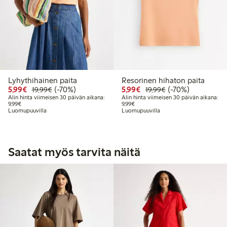
Lyhythihainen paita
Resorinen hihaton paita
Alennettu hinta: 5,99 €
Normaalihinta: 19,99 €
70% alennus
Alennettu hinta: 5,99 €
Normaalihinta: 19
70% alennus
5,99€
(-70%)
5,99€
(-70%)
19,99€
19,99€
Alin hinta viimeisen 30 päivän aikana:
Alin hinta viimeisen 30 päivän aikana:
Alin hinta viimeisen 30 päivän aikana: 9,99 €
Alin hinta viimeisen 30 päivän aikan
9,99€
9,99€
Luomupuuvilla
Luomupuuvilla
Saatat myös tarvita näitä