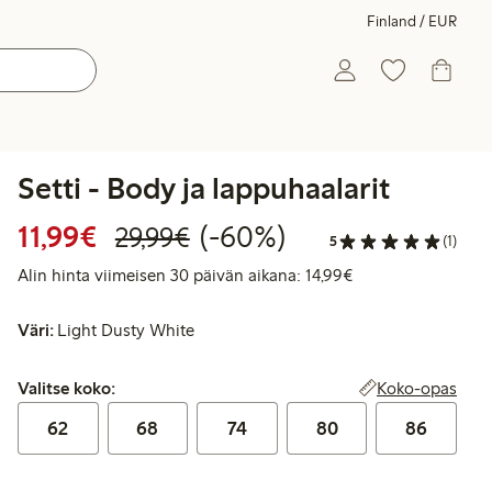
Finland / EUR
Setti - Body ja lappuhaalarit
Alennettu hinta: 11,99 €
Normaalihinta: 29,99 €
60% alennus
11,99€
(-60%)
29,99€
5
(1)
Alin hinta viimeise
Alin hinta viimeisen 30 päivän aikana: 14,99€
Väri:
Light Dusty White
Valitse koko:
Koko-opas
Valitse koko:
62
68
74
80
86