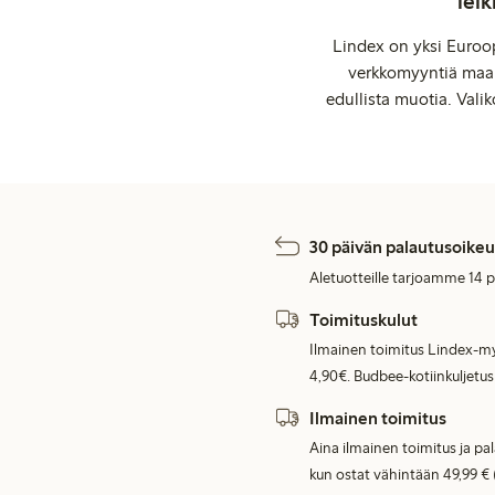
leik
Lindex on yksi Euroop
verkkomyyntiä maail
edullista muotia. Valik
30 päivän palautusoikeu
Aletuotteille tarjoamme 14 
Toimituskulut
Ilmainen toimitus Lindex-my
4,90€. Budbee-kotiinkuljetus
Ilmainen toimitus
Aina ilmainen toimitus ja pa
kun ostat vähintään 49,99 € 