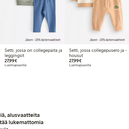
Jäsen: -25% lastenvaatteet
Jäsen: -25% lastenvaatteet
Setti, jossa on collegepaita ja
Setti, jossa collegepusero ja -
leggingsit
housut
27,99 €
27,99 €
27,99€
27,99€
Luomupuuvilla
Luomupuuvilla
iä, alusvaatteita
stää lukemattomia