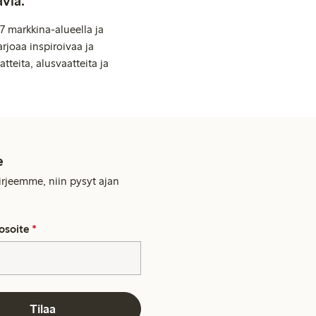
avia.
7 markkina-alueella ja
rjoaa inspiroivaa ja
tteita, alusvaatteita ja
e
kirjeemme, niin pysyt ajan
osoite
*
Tilaa