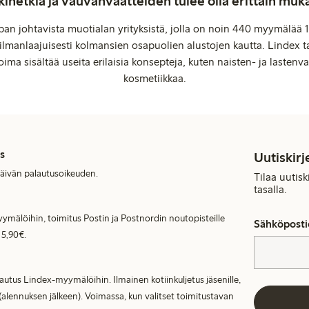
kihetkiä ja vauvanvaatteiden tulee olla erittäin muk
an johtavista muotialan yrityksistä, jolla on noin 440 myymälää 1
manlaajuisesti kolmansien osapuolien alustojen kautta. Lindex ta
oima sisältää useita erilaisia konsepteja, kuten naisten- ja lastenvaa
kosmetiikkaa.
s
Uutiskirj
päivän palautusoikeuden.
Tilaa uutis
tasalla.
ymälöihin, toimitus Postin ja Postnordin noutopisteille
Sähköposti
 5,90€.
lautus Lindex-myymälöihin. Ilmainen kotiinkuljetus jäsenille,
(alennuksen jälkeen). Voimassa, kun valitset toimitustavan