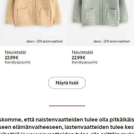
Online edition
Jäsen: -25% lastenvaatteet
Jäsen: -25% lastenvaatteet
Neuletakki
Neuletakki
22,99 €
22,99 €
22,99€
22,99€
Kierrätyspuuvilla
Kierrätyspuuvilla
Näytä lisää
komme, että naistenvaatteiden tulee olla pitkäikäis
aiseen elämänvaiheeseen, lastenvaatteiden tulee ke