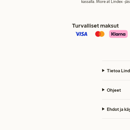
kassalla. More at Lindex -jä
Turvalliset maksut
Tietoa Lind
Ohjeet
Ehdot ja k