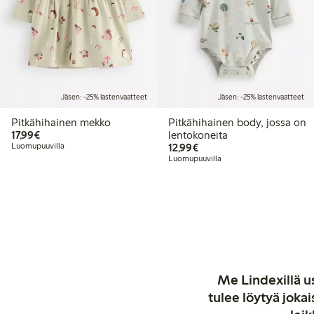
Jäsen: -25% lastenvaatteet
Jäsen: -25% lastenvaatteet
Pitkähihainen mekko
Pitkähihainen body, jossa on
17,99 €
17,99€
lentokoneita
12,99 €
Luomupuuvilla
12,99€
Luomupuuvilla
Me Lindexillä us
tulee löytyä jok