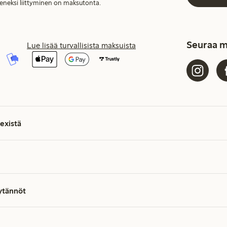
seneksi liittyminen on maksutonta.
Seuraa m
Lue lisää turvallisista maksuista
existä
äytännöt