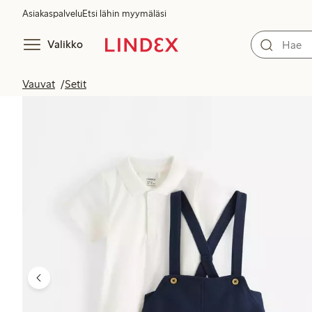
Asiakaspalvelu
Etsi lähin myymäläsi
Valikko
Vauvat
Setit