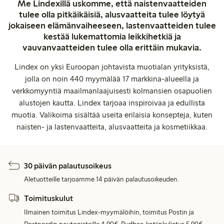
Me Lindexillä uskomme, että naistenvaatteiden
tulee olla pitkäikäisiä, alusvaatteita tulee löytyä
jokaiseen elämänvaiheeseen, lastenvaatteiden tulee
kestää lukemattomia leikkihetkiä ja
vauvanvaatteiden tulee olla erittäin mukavia.
Lindex on yksi Euroopan johtavista muotialan yrityksistä,
jolla on noin 440 myymälää 17 markkina-alueella ja
verkkomyyntiä maailmanlaajuisesti kolmansien osapuolien
alustojen kautta. Lindex tarjoaa inspiroivaa ja edullista
muotia. Valikoima sisältää useita erilaisia konsepteja, kuten
naisten- ja lastenvaatteita, alusvaatteita ja kosmetiikkaa.
30 päivän palautusoikeus
Aletuotteille tarjoamme 14 päivän palautusoikeuden.
Toimituskulut
Ilmainen toimitus Lindex-myymälöihin, toimitus Postin ja