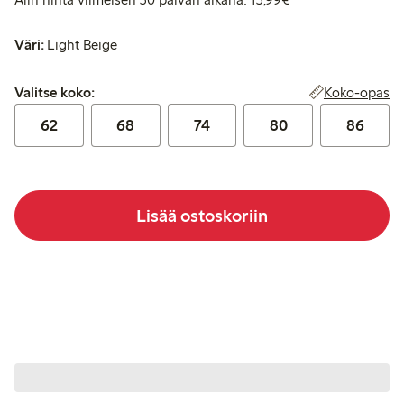
Väri:
Light Beige
Valitse koko:
Koko-opas
Valitse koko:
62
68
74
80
86
Lisää ostoskoriin