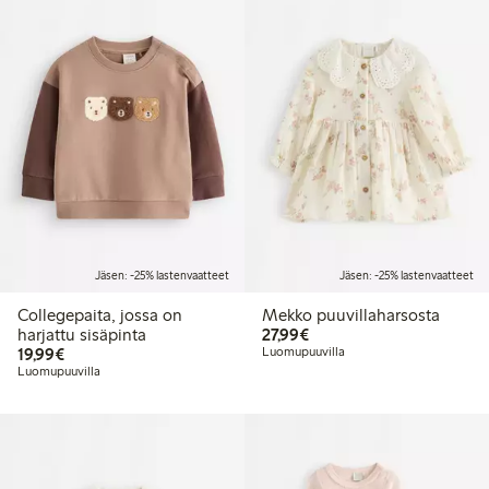
Jäsen: -25% lastenvaatteet
Jäsen: -25% lastenvaatteet
Collegepaita, jossa on
Mekko puuvillaharsosta
27,99 €
harjattu sisäpinta
27,99€
19,99 €
19,99€
Luomupuuvilla
Luomupuuvilla