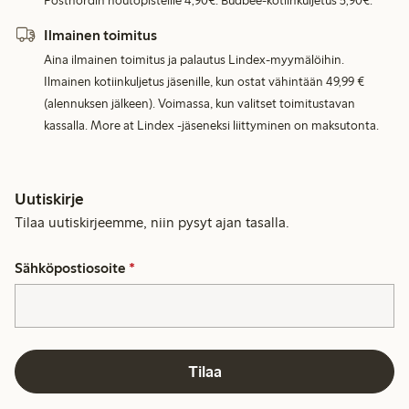
Postnordin noutopisteille 4,90€. Budbee-kotiinkuljetus 5,90€.
Ilmainen toimitus
Aina ilmainen toimitus ja palautus Lindex-myymälöihin.
Ilmainen kotiinkuljetus jäsenille, kun ostat vähintään 49,99 €
(alennuksen jälkeen). Voimassa, kun valitset toimitustavan
kassalla. More at Lindex -jäseneksi liittyminen on maksutonta.
Uutiskirje
Tilaa uutiskirjeemme, niin pysyt ajan tasalla.
Sähköpostiosoite
*
Tilaa