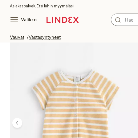
Asiakaspalvelu
Etsi lähin myymäläsi
Valikko
Vauvat
Vastasyntyneet