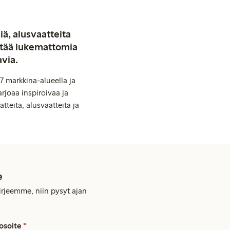
iä, alusvaatteita
stää lukemattomia
avia.
7 markkina-alueella ja
rjoaa inspiroivaa ja
tteita, alusvaatteita ja
e
kirjeemme, niin pysyt ajan
osoite
*