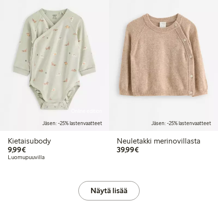
Online edition
Jäsen: -25% lastenvaatteet
Jäsen: -25% lastenvaatteet
Kietaisubody
Neuletakki merinovillasta
9,99 €
39,99 €
9,99€
39,99€
Luomupuuvilla
Näytä lisää