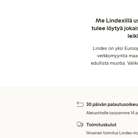
Me Lindexillä us
tulee löytyä jok
leik
Lindex on yksi Euroop
verkkomyyntiä maail
edullista muotia. Valik
30 päivän palautusoikeu
Aletuotteille tarjoamme 14 
Toimituskulut
Ilmainen toimitus Lindex-my