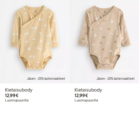
Online edition
Online edition
Jäsen: -25% lastenvaatteet
Jäsen: -25% lastenvaatteet
Kietaisubody
Kietaisubody
12,99 €
12,99 €
12,99€
12,99€
Luomupuuvilla
Luomupuuvilla