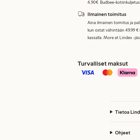
4,90€. Budbee-kotiinkuljetus
Ilmainen toimitus
Aina ilmainen toimitus ja pa
kun ostat vähintään 49,99 € 
kassalla. More at Lindex -jä
Turvalliset maksut
Tietoa Lind
Ohjeet