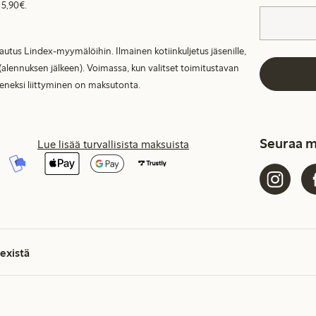
 5,90€.
lautus Lindex-myymälöihin. Ilmainen kotiinkuljetus jäsenille,
(alennuksen jälkeen). Voimassa, kun valitset toimitustavan
seneksi liittyminen on maksutonta.
Seuraa m
Lue lisää turvallisista maksuista
existä