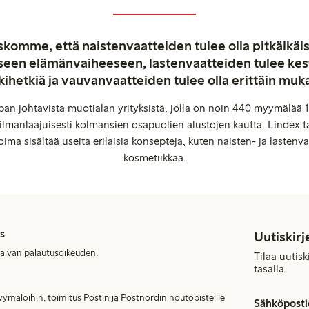
komme, että naistenvaatteiden tulee olla pitkäikäis
aiseen elämänvaiheeseen, lastenvaatteiden tulee ke
kihetkiä ja vauvanvaatteiden tulee olla erittäin muk
an johtavista muotialan yrityksistä, jolla on noin 440 myymälää 1
manlaajuisesti kolmansien osapuolien alustojen kautta. Lindex ta
oima sisältää useita erilaisia konsepteja, kuten naisten- ja lastenvaa
kosmetiikkaa.
s
Uutiskirj
päivän palautusoikeuden.
Tilaa uutis
tasalla.
ymälöihin, toimitus Postin ja Postnordin noutopisteille
Sähköposti