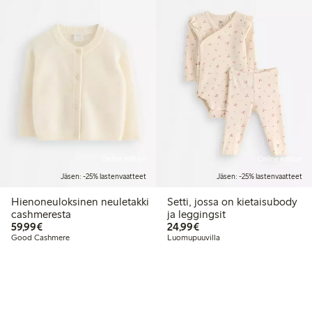
Online edition
Online edition
Jäsen: -25% lastenvaatteet
Jäsen: -25% lastenvaatteet
Hienoneuloksinen neuletakki
Setti, jossa on kietaisubody
cashmeresta
ja leggingsit
59,99 €
24,99 €
59,99€
24,99€
Good Cashmere
Luomupuuvilla