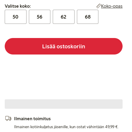
Valitse koko:
Koko-opas
Valitse koko:
50
56
62
68
Lisää ostoskoriin
Ilmainen toimitus
Ilmainen kotiinkuljetus jäsenille, kun ostat vähintään 49,99 €.