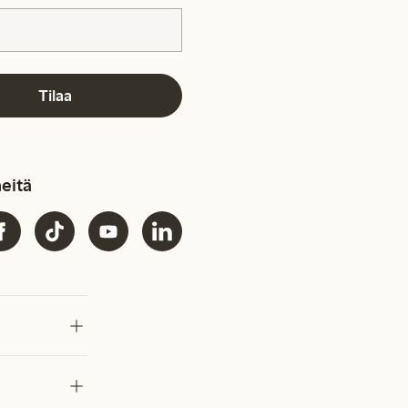
Tilaa
eitä