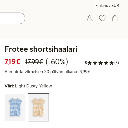
Finland / EUR
Frotee shortsihaalari
Alennettu hinta: 7,19 €
Normaalihinta: 17,99 €
60% alennus
7,19€
(-60%)
17,99€
5
(8)
Alin hinta viimeise
Alin hinta viimeisen 30 päivän aikana: 8,99€
Väri:
Light Dusty Yellow