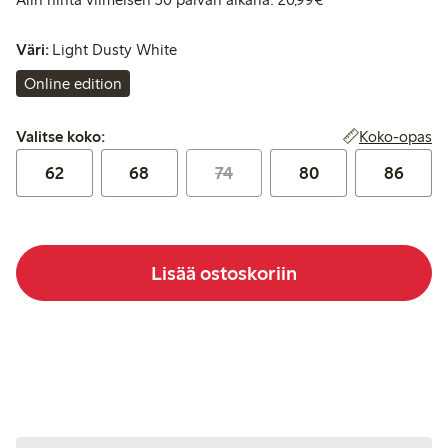
Väri:
Light Dusty White
Online edition
Valitse koko:
Koko-opas
Valitse koko:
62
68
74
80
86
Lisää ostoskoriin