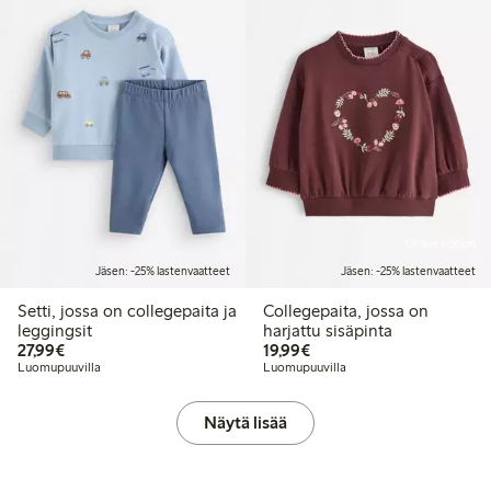
Online edition
Jäsen: -25% lastenvaatteet
Jäsen: -25% lastenvaatteet
Setti, jossa on collegepaita ja
Collegepaita, jossa on
leggingsit
harjattu sisäpinta
27,99 €
19,99 €
27,99€
19,99€
Luomupuuvilla
Luomupuuvilla
Näytä lisää