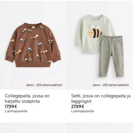
Online edition
Jäsen: -25% lastenvaatteet
Jäsen: -25% lastenvaatteet
Collegepaita, jossa on
Setti, jossa on collegepaita ja
harjattu sisäpinta
leggingsit
17,99 €
27,99 €
17,99€
27,99€
Luomupuuvilla
Luomupuuvilla