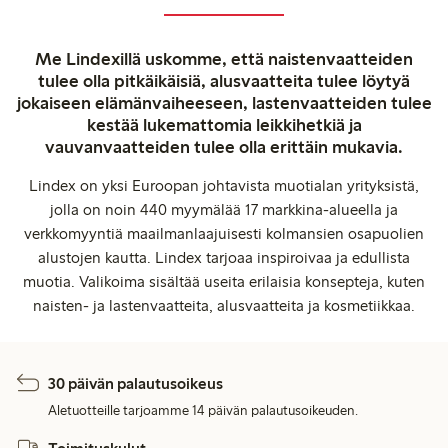
Me Lindexillä uskomme, että naistenvaatteiden
tulee olla pitkäikäisiä, alusvaatteita tulee löytyä
jokaiseen elämänvaiheeseen, lastenvaatteiden tulee
kestää lukemattomia leikkihetkiä ja
vauvanvaatteiden tulee olla erittäin mukavia.
Lindex on yksi Euroopan johtavista muotialan yrityksistä,
jolla on noin 440 myymälää 17 markkina-alueella ja
verkkomyyntiä maailmanlaajuisesti kolmansien osapuolien
alustojen kautta. Lindex tarjoaa inspiroivaa ja edullista
muotia. Valikoima sisältää useita erilaisia konsepteja, kuten
naisten- ja lastenvaatteita, alusvaatteita ja kosmetiikkaa.
30 päivän palautusoikeus
Aletuotteille tarjoamme 14 päivän palautusoikeuden.