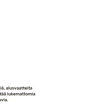
iä, alusvaatteita
stää lukemattomia
avia.