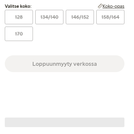
Valitse koko:
Koko-opas
Valitse koko:
128
134/140
146/152
158/164
170
Loppuunmyyty verkossa