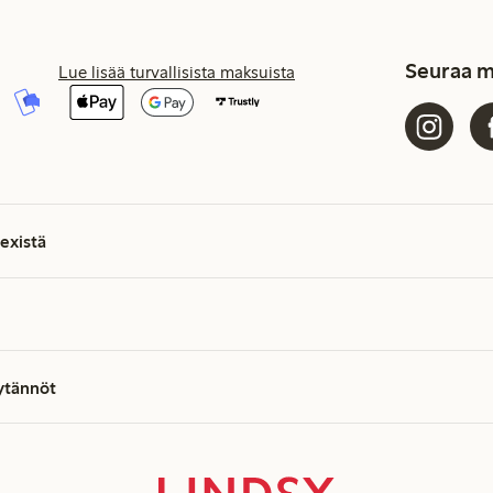
Seuraa m
Lue lisää turvallisista maksuista
existä
äytännöt