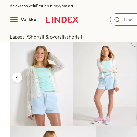
Asiakaspalvelu
Etsi lähin myymäläsi
Valikko
Lapset
Shortsit & pyöräilyshortsit