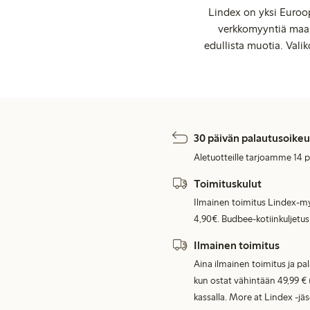
Lindex on yksi Euroop
verkkomyyntiä maail
edullista muotia. Valik
30 päivän palautusoikeu
Aletuotteille tarjoamme 14 
Toimituskulut
Ilmainen toimitus Lindex-my
4,90€. Budbee-kotiinkuljetus
Ilmainen toimitus
Aina ilmainen toimitus ja pa
kun ostat vähintään 49,99 € 
kassalla. More at Lindex -jä