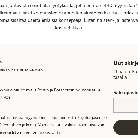
an johtavista muotialan yrityksistä, jolla on noin 440 myymälää 1
manlaajuisesti kolmansien osapuolien alustojen kautta. Lindex ta
oima sisältää useita erilaisia konsepteja, kuten naisten- ja lastenvaa
kosmetiikkaa.
s
Uutiskirj
päivän palautusoikeuden.
Tilaa uutis
tasalla.
ymälöihin, toimitus Postin ja Postnordin noutopisteille
Sähköposti
 5,90€.
lautus Lindex-myymälöihin. Ilmainen kotiinkuljetus jäsenille,
(alennuksen jälkeen). Voimassa, kun valitset toimitustavan
seneksi liittyminen on maksutonta.