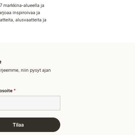
7 markkina-alueella ja
rjoaa inspiroivaa ja
tteita, alusvaatteita ja
e
kirjeemme, niin pysyt ajan
osoite
*
Tilaa