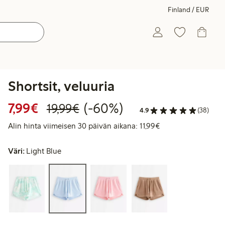
Finland / EUR
Shortsit, veluuria
Alennettu hinta: 7,99 €
Normaalihinta: 19,99 €
60% alennus
7,99€
(-60%)
19,99€
4.9
(38)
Alin hinta viimeise
Alin hinta viimeisen 30 päivän aikana: 11,99€
Väri:
Light Blue