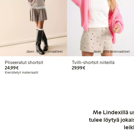
Jäsen: -25% lastenvaatteet
Jäsen: -25% lastenvaatteet
Pliseeratut shortsit
Tvilli-shortsit niiteillä
24,99 €
29,99 €
24,99€
29,99€
Kierrätetyt materiaalit
Me Lindexillä us
tulee löytyä jok
leik