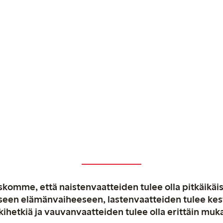
komme, että naistenvaatteiden tulee olla pitkäikäis
aiseen elämänvaiheeseen, lastenvaatteiden tulee ke
kihetkiä ja vauvanvaatteiden tulee olla erittäin muk