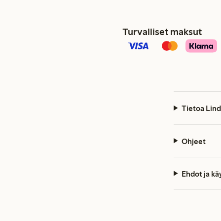
Turvalliset maksut
Tietoa Lind
Ohjeet
Ehdot ja k